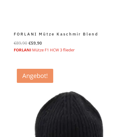
FORLANI Mütze Kaschmir Blend
Ursprünglicher
Aktueller
€
89,90
€
59,90
Preis
Preis
FORLANI
Mütze F1 HCW 3 flieder
war:
ist:
€89,90
€59,90.
Angebot!