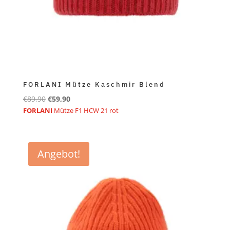
FORLANI Mütze Kaschmir Blend
Ursprünglicher
Aktueller
€
89,90
€
59,90
Preis
Preis
FORLANI
Mütze F1 HCW 21 rot
war:
ist:
€89,90
€59,90.
Angebot!