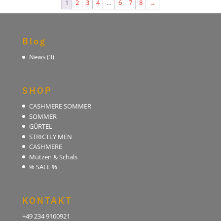
1
2
3
4
…
6
7
8
→
Blog
News
(3)
SHOP
CASHMERE SOMMER
SOMMER
GÜRTEL
STRICTLY MEN
CASHMERE
Mützen & Schals
% SALE %
KONTAKT
+49 234 9160921