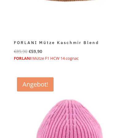
FORLANI Mütze Kaschmir Blend
Ursprünglicher
Aktueller
€
89,90
€
59,90
Preis
Preis
FORLANI
Mütze F1 HCW 14 cognac
war:
ist:
€89,90
€59,90.
Angebot!