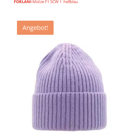
Preis
Preis
FORLANI
Mütze F1 SCW 1 hellblau
war:
ist:
€89,90
€59,90.
Angebot!