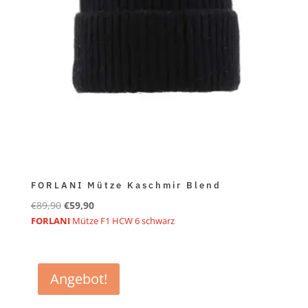
FORLANI Mütze Kaschmir Blend
Ursprünglicher
Aktueller
€
89,90
€
59,90
Preis
Preis
FORLANI
Mütze F1 HCW 6 schwarz
war:
ist:
€89,90
€59,90.
Angebot!