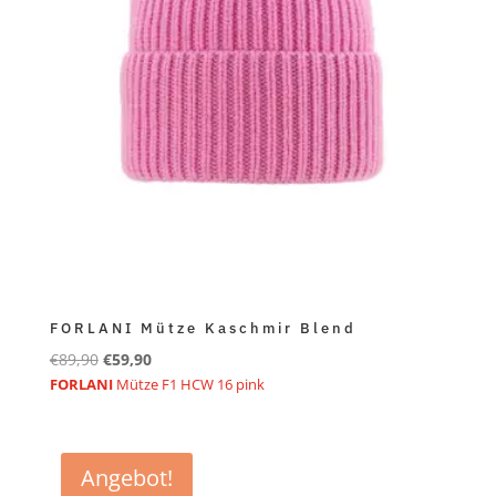
FORLANI Mütze Kaschmir Blend
Ursprünglicher
Aktueller
€
89,90
€
59,90
Preis
Preis
FORLANI
Mütze F1 HCW 16 pink
war:
ist:
€89,90
€59,90.
Angebot!