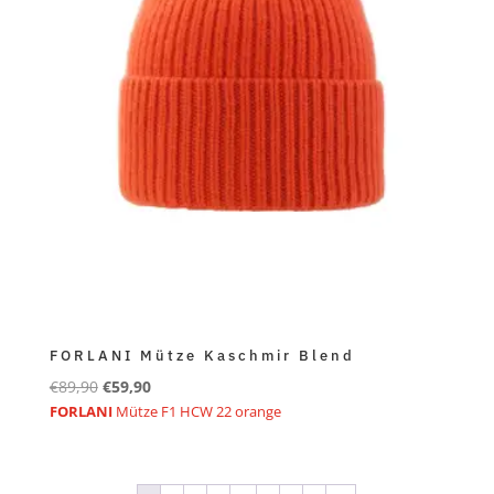
FORLANI Mütze Kaschmir Blend
Ursprünglicher
Aktueller
€
89,90
€
59,90
Preis
Preis
FORLANI
Mütze F1 HCW 22 orange
war:
ist:
€89,90
€59,90.