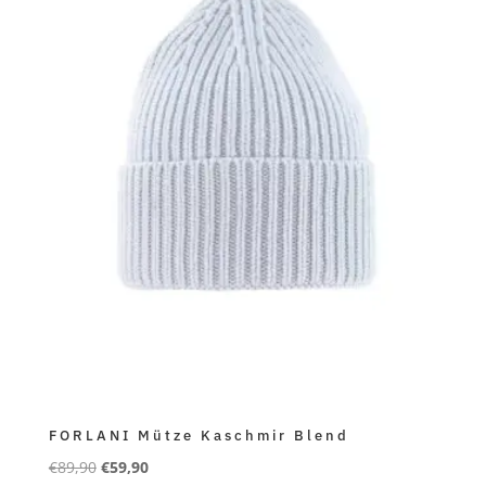
FORLANI Mütze Kaschmir Blend
Ursprünglicher
Aktueller
€
89,90
€
59,90