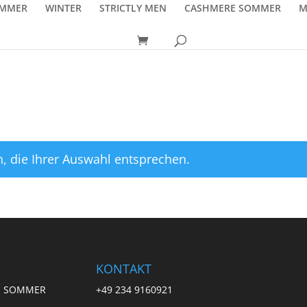
MMER
WINTER
STRICTLY MEN
CASHMERE SOMMER
M
, die Ihrer Auswahl entsprechen.
KONTAKT
E SOMMER
+49 234 9160921