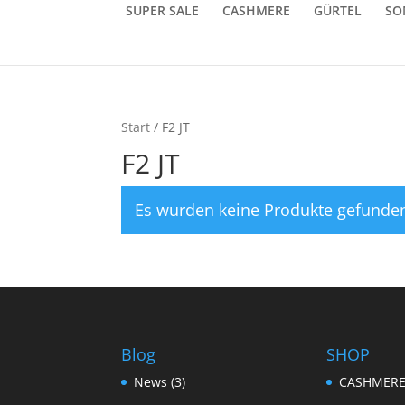
SUPER SALE
CASHMERE
GÜRTEL
SO
Start
/ F2 JT
F2 JT
Es wurden keine Produkte gefunden
Blog
SHOP
News
(3)
CASHMER