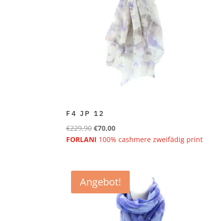
F4 JP 12
Ursprünglicher
Aktueller
€
229,90
€
70,00
Preis
Preis
FORLANI
100% cashmere zweifädig print
war:
ist:
€229,90
€70,00.
Angebot!