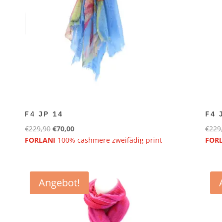
F4 JP 14
F4 
Ursprünglicher
Aktueller
€
229,90
€
70,00
€
229
Preis
Preis
FORLANI
100% cashmere zweifädig print
FOR
war:
ist:
€229,90
€70,00.
Angebot!