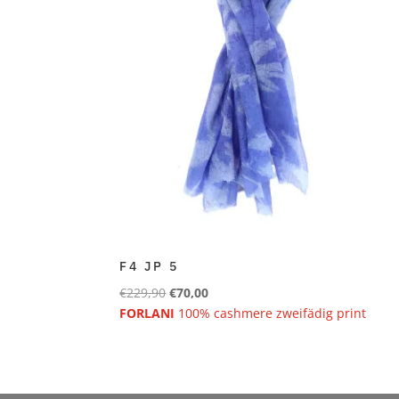
F4 JP 5
Ursprünglicher
Aktueller
€
229,90
€
70,00
Preis
Preis
FORLANI
100% cashmere zweifädig print
war:
ist:
€229,90
€70,00.