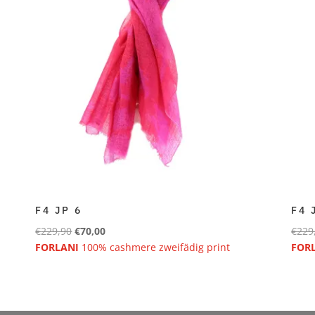
F4 JP 6
F4 
Ursprünglicher
Aktueller
€
229,90
€
70,00
€
229
Preis
Preis
FORLANI
100% cashmere zweifädig print
FOR
war:
ist:
€229,90
€70,00.