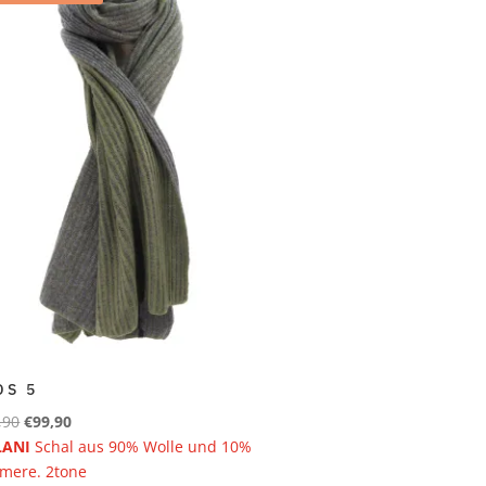
DS 5
Ursprünglicher
Aktueller
,90
€
99,90
Preis
Preis
LANI
Schal aus 90% Wolle und 10%
war:
ist:
mere. 2tone