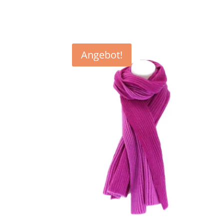
€89,90
€49,90.
Angebot!