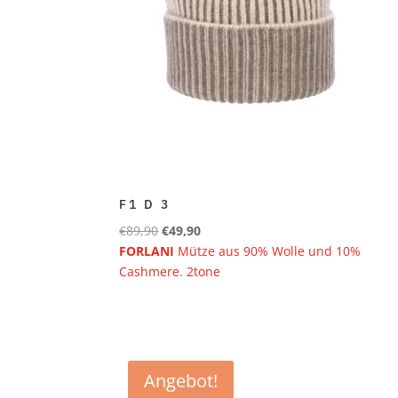
F1 D 3
Ursprünglicher
Aktueller
€
89,90
€
49,90
Preis
Preis
FORLANI
Mütze aus 90% Wolle und 10%
war:
ist:
Cashmere. 2tone
€89,90
€49,90.
Angebot!