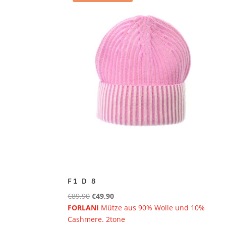
F1 D 8
Ursprünglicher
Aktueller
€
89,90
€
49,90
Preis
Preis
FORLANI
Mütze aus 90% Wolle und 10%
war:
ist:
Cashmere. 2tone