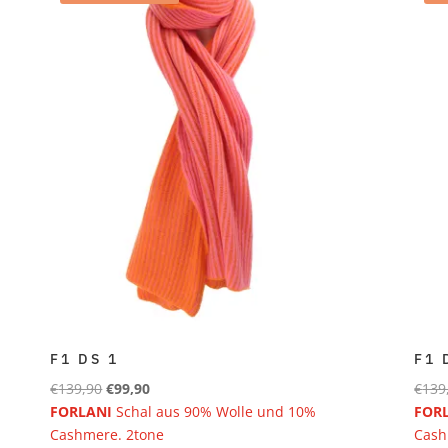
F1 DS 1
F1 
Ursprünglicher
Aktueller
€
139,90
€
99,90
€
139
Preis
Preis
FORLANI
Schal aus 90% Wolle und 10%
FOR
war:
ist:
Cashmere. 2tone
Cash