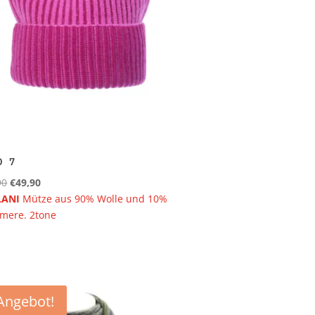
D 7
Ursprünglicher
Aktueller
90
€
49,90
Preis
Preis
LANI
Mütze aus 90% Wolle und 10%
war:
ist:
mere. 2tone
€89,90
€49,90.
Angebot!