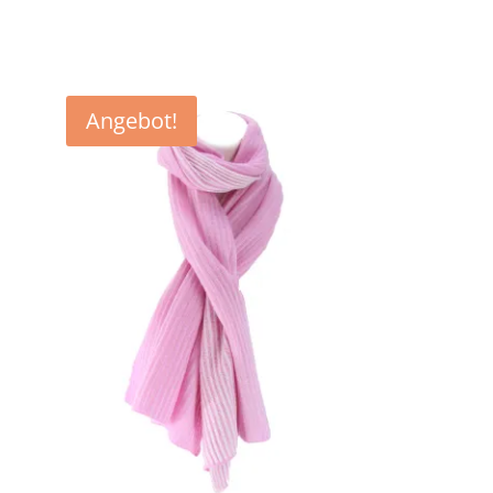
€139,90
€99,90.
Angebot!