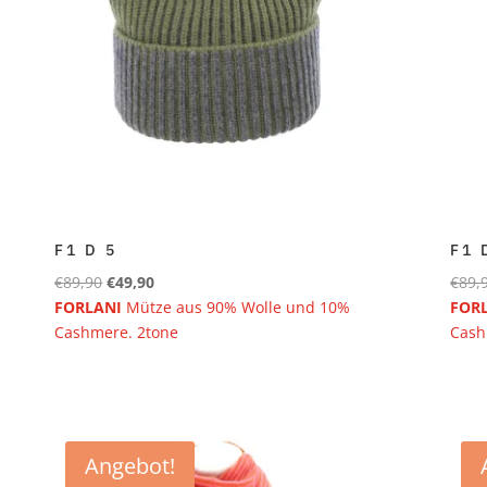
F1 D 5
F1 
Ursprünglicher
Aktueller
€
89,90
€
49,90
€
89,
Preis
Preis
FORLANI
Mütze aus 90% Wolle und 10%
FOR
war:
ist:
Cashmere. 2tone
Cash
€89,90
€49,90.
Angebot!