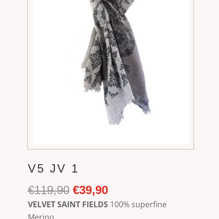
V5 JV 1
Ursprünglicher
Aktueller
€
119,90
€
39,90
Preis
Preis
VELVET SAINT FIELDS
100% superfine
war:
ist:
Merino