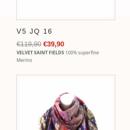
V5 JQ 16
Ursprünglicher
Aktueller
€
119,90
€
39,90
Preis
Preis
VELVET SAINT FIELDS
100% superfine
war:
ist:
Merino
€119,90
€39,90.