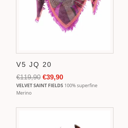
V5 JQ 20
Ursprünglicher
Aktueller
€
119,90
€
39,90
Preis
Preis
VELVET SAINT FIELDS
100% superfine
war:
ist:
Merino
€119,90
€39,90.