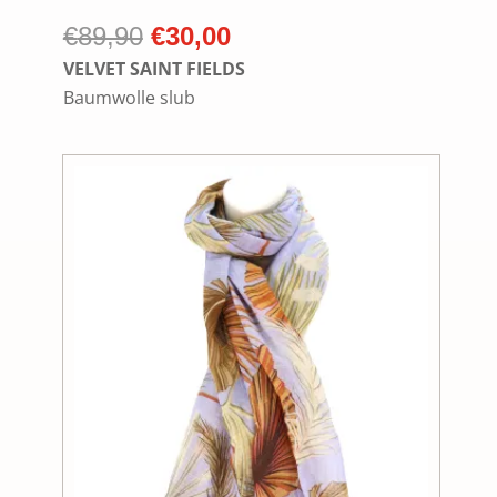
Ursprünglicher
Aktueller
€
89,90
€
30,00
Preis
Preis
VELVET SAINT FIELDS
war:
ist:
Baumwolle slub
€89,90
€30,00.