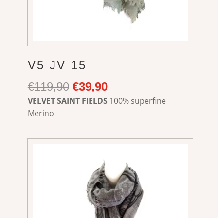
V5 JV 15
Ursprünglicher
Aktueller
€
119,90
€
39,90
Preis
Preis
VELVET SAINT FIELDS
100% superfine
war:
ist:
Merino
€119,90
€39,90.