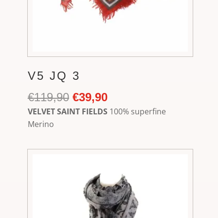
V5 JQ 3
Ursprünglicher
Aktueller
€
119,90
€
39,90
Preis
Preis
VELVET SAINT FIELDS
100% superfine
war:
ist:
Merino
€119,90
€39,90.