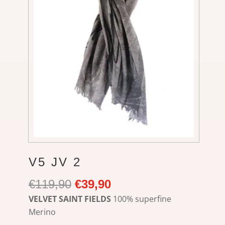
V5 JV 2
Ursprünglicher
Aktueller
€
119,90
€
39,90
Preis
Preis
VELVET SAINT FIELDS
100% superfine
war:
ist:
Merino
€119,90
€39,90.