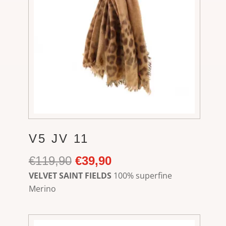
V5 JV 11
Ursprünglicher
Aktueller
€
119,90
€
39,90
Preis
Preis
VELVET SAINT FIELDS
100% superfine
war:
ist:
Merino
€119,90
€39,90.