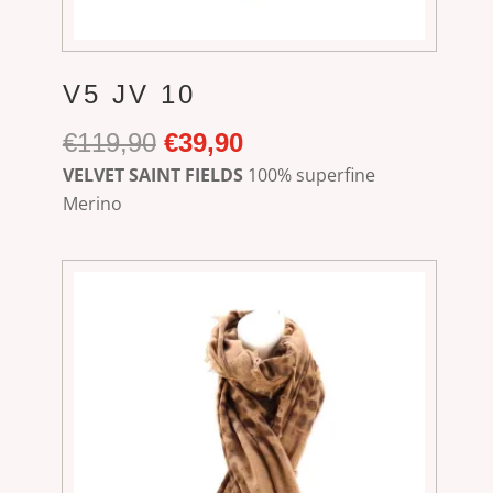
V5 JV 10
Ursprünglicher
Aktueller
€
119,90
€
39,90
Preis
Preis
VELVET SAINT FIELDS
100% superfine
war:
ist:
Merino
€119,90
€39,90.