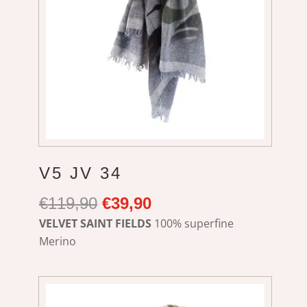
V5 JV 34
Ursprünglicher
Aktueller
€
119,90
€
39,90
Preis
Preis
VELVET SAINT FIELDS
100% superfine
war:
ist:
Merino
€119,90
€39,90.