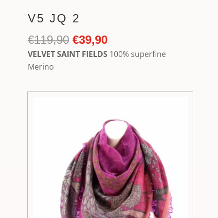
V5 JQ 2
Ursprünglicher
Aktueller
€
119,90
€
39,90
Preis
Preis
VELVET SAINT FIELDS
100% superfine
war:
ist:
Merino
€119,90
€39,90.