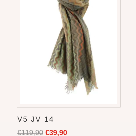
V5 JV 14
Ursprünglicher
Aktueller
€
119,90
€
39,90