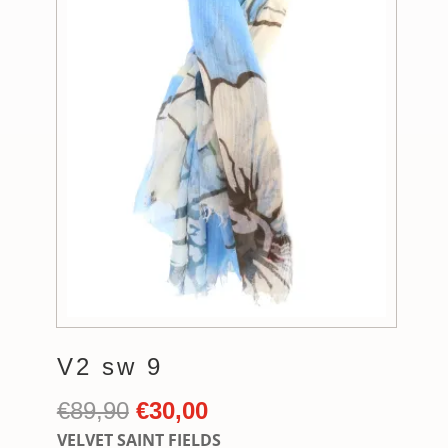
V2 sw 9
Ursprünglicher
Aktueller
€
89,90
€
30,00
Preis
Preis
VELVET SAINT FIELDS