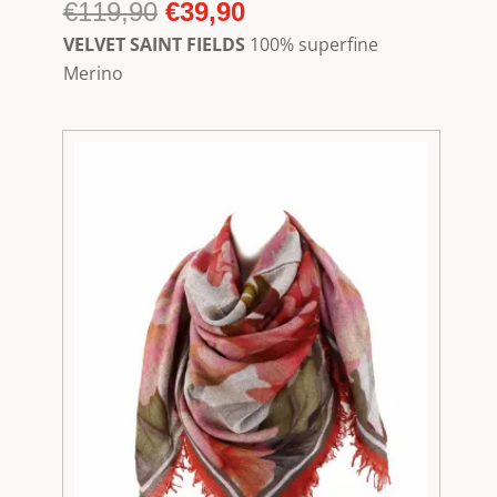
Ursprünglicher
Aktueller
€
119,90
€
39,90
Preis
Preis
VELVET SAINT FIELDS
100% superfine
war:
ist:
Merino
€119,90
€39,90.