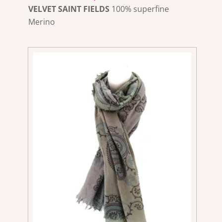
Preis
Preis
VELVET SAINT FIELDS
100% superfine
war:
ist:
Merino
€119,90
€39,90.