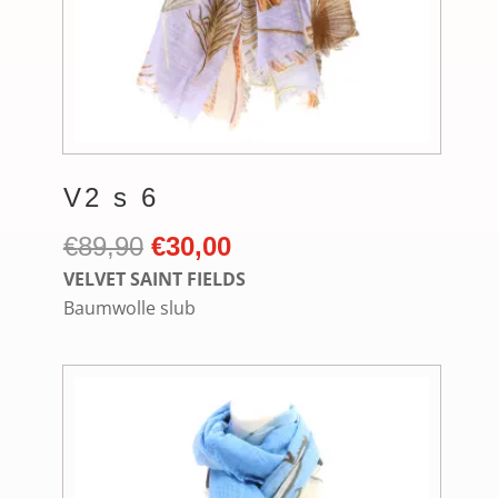
V2 s 6
Ursprünglicher
Aktueller
€
89,90
€
30,00
Preis
Preis
VELVET SAINT FIELDS
war:
ist:
Baumwolle slub
€89,90
€30,00.