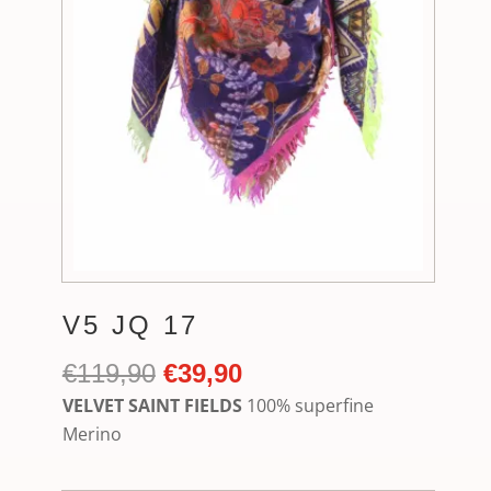
V5 JQ 17
Ursprünglicher
Aktueller
€
119,90
€
39,90
Preis
Preis
VELVET SAINT FIELDS
100% superfine
war:
ist:
Merino
€119,90
€39,90.