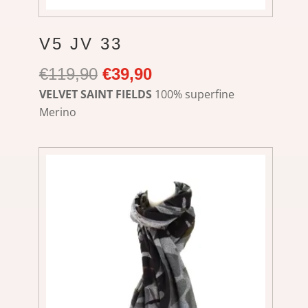
V5 JV 33
Ursprünglicher
Aktueller
€
119,90
€
39,90
Preis
Preis
VELVET SAINT FIELDS
100% superfine
war:
ist:
Merino
€119,90
€39,90.