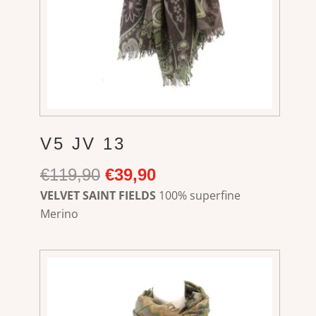
V5 JV 13
Ursprünglicher
Aktueller
€
119,90
€
39,90
Preis
Preis
VELVET SAINT FIELDS
100% superfine
war:
ist:
Merino
€119,90
€39,90.