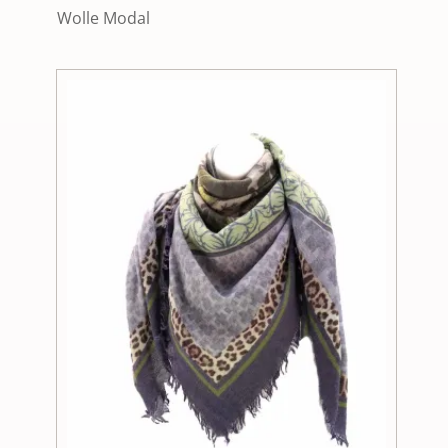
war:
ist:
Wolle Modal
€89,90
€30,00.