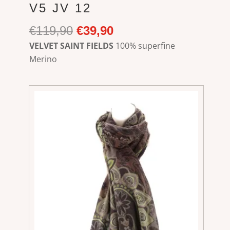
V5 JV 12
Ursprünglicher
Aktueller
€
119,90
€
39,90
Preis
Preis
VELVET SAINT FIELDS
100% superfine
war:
ist:
Merino
€119,90
€39,90.