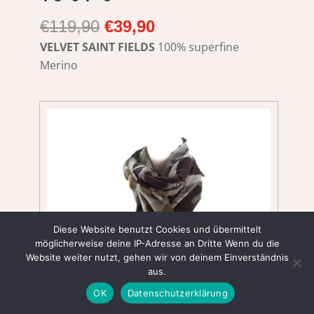
Ursprünglicher
Aktueller
€
119,90
€
39,90
Preis
Preis
VELVET SAINT FIELDS
100% superfine
war:
ist:
Merino
€119,90
€39,90.
Diese Website benutzt Cookies und übermittelt
möglicherweise deine IP-Adresse an Dritte Wenn du die
Website weiter nutzt, gehen wir von deinem Einverständnis
aus.
OK
Datenschutzerklärung