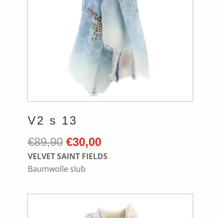
V2 s 13
Ursprünglicher
Aktueller
€
89,90
€
30,00
Preis
Preis
VELVET SAINT FIELDS
war:
ist:
Baumwolle slub
€89,90
€30,00.