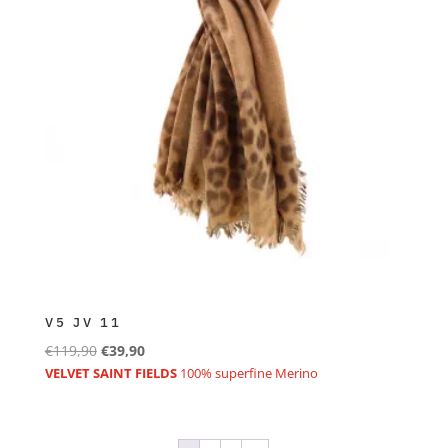
V5 JV 11
Ursprünglicher
Aktueller
€
119,90
€
39,90
Preis
Preis
VELVET SAINT FIELDS
100% superfine Merino
war:
ist:
€119,90
€39,90.