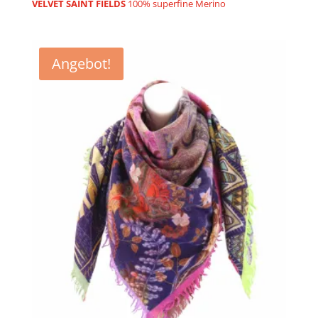
Preis
Preis
VELVET SAINT FIELDS
100% superfine Merino
war:
ist:
€119,90
€39,90.
Angebot!