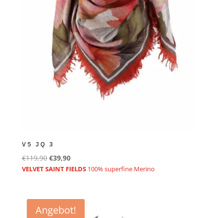
V5 JQ 3
Ursprünglicher
Aktueller
€
119,90
€
39,90
Preis
Preis
VELVET SAINT FIELDS
100% superfine Merino
war:
ist:
€119,90
€39,90.
Angebot!