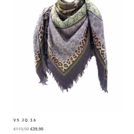
V5 JQ 16
Ursprünglicher
Aktueller
€
119,90
€
39,90