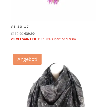
V5 JQ 17
Ursprünglicher
Aktueller
€
119,90
€
39,90
Preis
Preis
VELVET SAINT FIELDS
100% superfine Merino
war:
ist:
€119,90
€39,90.
Angebot!