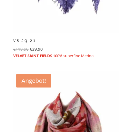
V5 JQ 21
Ursprünglicher
Aktueller
€
119,90
€
39,90
Preis
Preis
VELVET SAINT FIELDS
100% superfine Merino
war:
ist:
€119,90
€39,90.
Angebot!