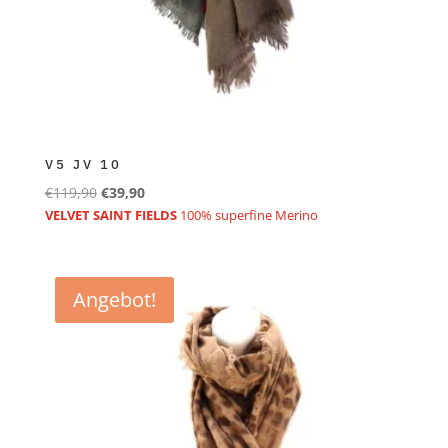
V5 JV 10
Ursprünglicher
Aktueller
€
119,90
€
39,90
Preis
Preis
VELVET SAINT FIELDS
100% superfine Merino
war:
ist:
€119,90
€39,90.
Angebot!