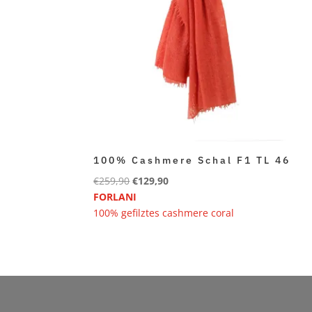
100% Cashmere Schal F1 TL 46
Ursprünglicher
Aktueller
€
259,90
€
129,90
Preis
Preis
FORLANI
war:
ist:
100% gefilztes cashmere coral
€259,90
€129,90.