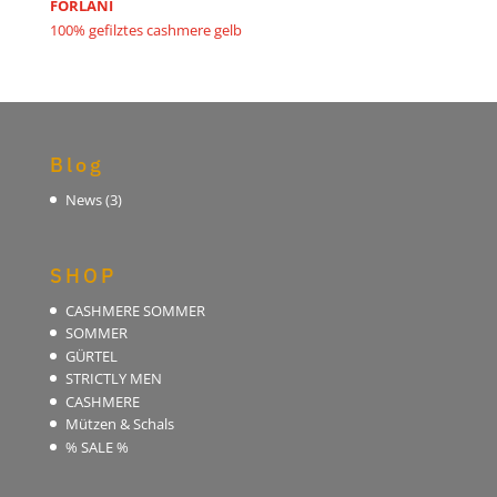
Preis
Preis
FORLANI
100% gefilztes cashmere gelb
war:
ist:
€259,90
€129,90.
Blog
News
(3)
SHOP
CASHMERE SOMMER
SOMMER
GÜRTEL
STRICTLY MEN
CASHMERE
Mützen & Schals
% SALE %