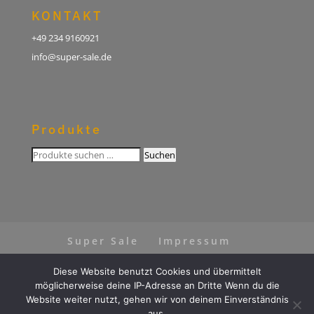
KONTAKT
+49 234 9160921
info@super-sale.de
Produkte
Suchen
Suchen
nach:
Super Sale
Impressum
Datenschutz
AGB
Diese Website benutzt Cookies und übermittelt
Vertrag widerrufen
möglicherweise deine IP-Adresse an Dritte Wenn du die
Website weiter nutzt, gehen wir von deinem Einverständnis
aus.