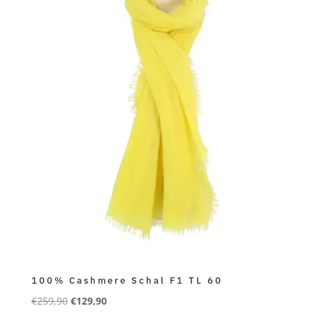
100% Cashmere Schal F1 TL 60
Ursprünglicher
Aktueller
€
259,90
€
129,90