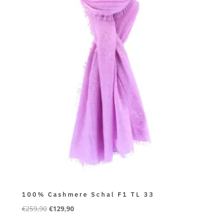
100% Cashmere Schal F1 TL 33
Ursprünglicher
Aktueller
€
259,90
€
129,90