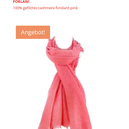
Preis
Preis
FORLANI
100% gefilztes cashmere fondant pink
war:
ist:
€259,90
€129,90.
Angebot!