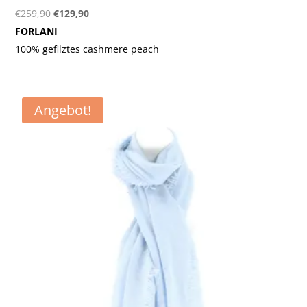
Ursprünglicher
Aktueller
€
259,90
€
129,90
Preis
Preis
FORLANI
war:
ist:
100% gefilztes cashmere peach
€259,90
€129,90.
Angebot!