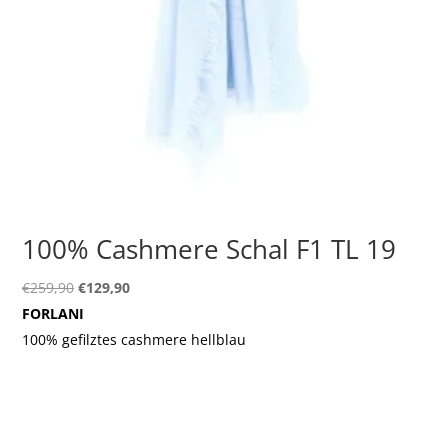
100% Cashmere Schal F1 TL 19
Ursprünglicher
Aktueller
€
259,90
€
129,90
Preis
Preis
FORLANI
war:
ist:
100% gefilztes cashmere hellblau
€259,90
€129,90.