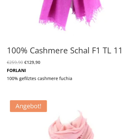
100% Cashmere Schal F1 TL 11
Ursprünglicher
Aktueller
€
259,90
€
129,90
Preis
Preis
FORLANI
war:
ist:
100% gefilztes cashmere fuchia
€259,90
€129,90.
Angebot!