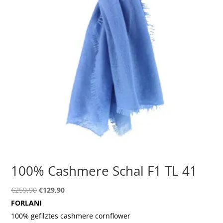
100% Cashmere Schal F1 TL 41
Ursprünglicher
Aktueller
€
259,90
€
129,90
Preis
Preis
FORLANI
war:
ist:
100% gefilztes cashmere cornflower