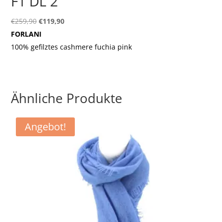
F1 DL 2
Ursprünglicher
Aktueller
€
259,90
€
119,90
Preis
Preis
FORLANI
war:
ist:
100% gefilztes cashmere fuchia pink
€259,90
€119,90.
Ähnliche Produkte
Angebot!