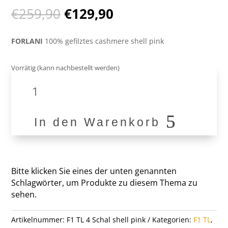
Ursprünglicher
Aktueller
€
259,90
€
129,90
Preis
Preis
war:
ist:
FORLANI
100% gefilztes cashmere shell pink
€259,90
€129,90.
Vorrätig (kann nachbestellt werden)
100%
Cashmere
Schal
F1
In den Warenkorb
TL
4
Menge
Bitte klicken Sie eines der unten genannten
Schlagwörter, um Produkte zu diesem Thema zu
sehen.
Artikelnummer:
F1 TL 4 Schal shell pink
Kategorien:
F1 TL
,