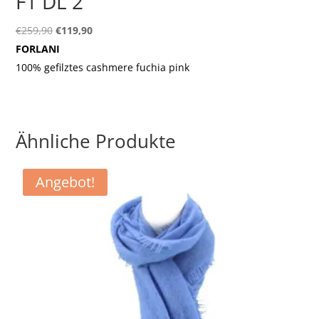
F1 DL 2
Ursprünglicher
Aktueller
€
259,90
€
119,90
Preis
Preis
FORLANI
war:
ist:
100% gefilztes cashmere fuchia pink
€259,90
€119,90.
Ähnliche Produkte
Angebot!