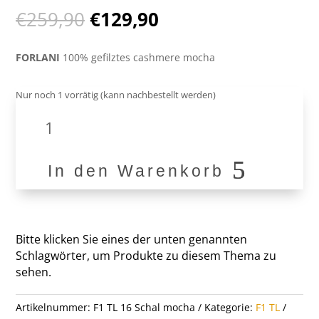
Ursprünglicher
Aktueller
€
259,90
€
129,90
Preis
Preis
war:
ist:
FORLANI
100% gefilztes cashmere mocha
€259,90
€129,90.
Nur noch 1 vorrätig (kann nachbestellt werden)
100%
Cashmere
Schal
F1
In den Warenkorb
TL
16
Menge
Bitte klicken Sie eines der unten genannten
Schlagwörter, um Produkte zu diesem Thema zu
sehen.
Artikelnummer:
F1 TL 16 Schal mocha
Kategorie:
F1 TL