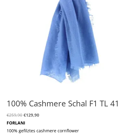
100% Cashmere Schal F1 TL 41
Ursprünglicher
Aktueller
€
259,90
€
129,90
Preis
Preis
FORLANI
war:
ist:
100% gefilztes cashmere cornflower