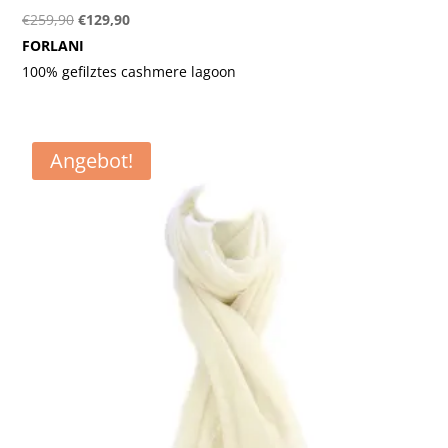
Ursprünglicher
Aktueller
€
259,90
€
129,90
Preis
Preis
FORLANI
war:
ist:
100% gefilztes cashmere lagoon
€259,90
€129,90.
Angebot!