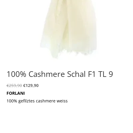
100% Cashmere Schal F1 TL 9
Ursprünglicher
Aktueller
€
259,90
€
129,90
Preis
Preis
FORLANI
war:
ist:
100% gefilztes cashmere weiss
€259,90
€129,90.