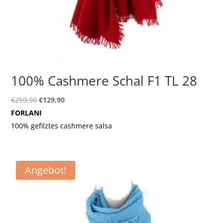
100% Cashmere Schal F1 TL 28
Ursprünglicher
Aktueller
€
259,90
€
129,90
Preis
Preis
FORLANI
war:
ist:
100% gefilztes cashmere salsa
€259,90
€129,90.
Angebot!