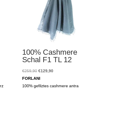
100% Cashmere
Schal F1 TL 12
Ursprünglicher
Aktueller
€
259,90
€
129,90
Preis
Preis
FORLANI
war:
ist:
rz
100% gefilztes cashmere antra
€259,90
€129,90.