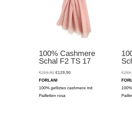
100% Cashmere
10
Schal F2 TS 17
Sc
Ursprünglicher
Aktueller
€
259,90
€
129,90
€
259
Preis
Preis
FORLANI
FOR
war:
ist:
100% gefilztes cashmere mit
100% 
€259,90
€129,90.
Pailletten rosa
Paill