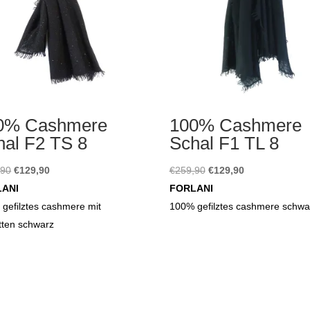
0% Cashmere
100% Cashmere
hal F2 TS 8
Schal F1 TL 8
Ursprünglicher
Aktueller
Ursprünglicher
Aktueller
,90
€
129,90
€
259,90
€
129,90
Preis
Preis
Preis
Preis
LANI
FORLANI
war:
ist:
war:
ist:
gefilztes cashmere mit
100% gefilztes cashmere schwa
€259,90
€129,90.
€259,90
€129,90.
etten schwarz