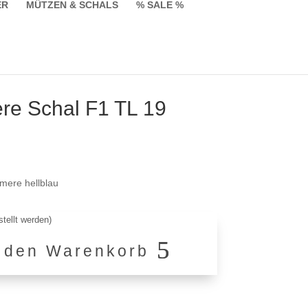
ER
MÜTZEN & SCHALS
% SALE %
e Schal F1 TL 19
licher
Aktueller
Preis
ist:
mere hellblau
€129,90.
tellt werden)
n den Warenkorb