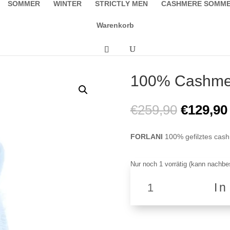
SOMMER
WINTER
STRICTLY MEN
CASHMERE SOMM
Warenkorb
100% Cashmer
Ursprüng
€
259,90
€
129,90
Preis
war:
FORLANI
100% gefilztes cash
€259,90
Nur noch 1 vorrätig (kann nachbes
100%
I
Cashmere
Schal
F1
TL