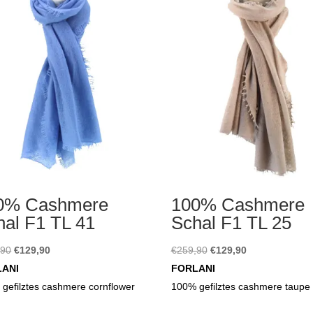
0% Cashmere
100% Cashmere
hal F1 TL 41
Schal F1 TL 25
Ursprünglicher
Aktueller
Ursprünglicher
Aktueller
,90
€
129,90
€
259,90
€
129,90
Preis
Preis
Preis
Preis
LANI
FORLANI
war:
ist:
war:
ist:
gefilztes cashmere cornflower
100% gefilztes cashmere taupe
€259,90
€129,90.
€259,90
€129,90.