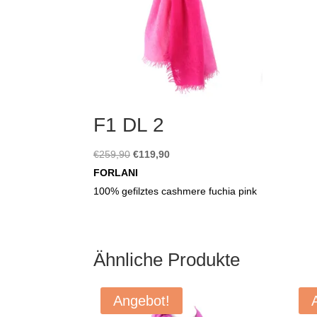
F1 DL 2
Ursprünglicher
Aktueller
€
259,90
€
119,90
Preis
Preis
FORLANI
war:
ist:
100% gefilztes cashmere fuchia pink
€259,90
€119,90.
Ähnliche Produkte
Angebot!