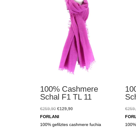
100% Cashmere
10
Schal F1 TL 11
Sc
Ursprünglicher
Aktueller
€
259,90
€
129,90
€
259
Preis
Preis
FORLANI
FOR
war:
ist:
100% gefilztes cashmere fuchia
100% 
€259,90
€129,90.