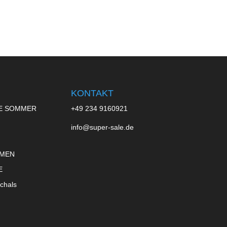
KONTAKT
E SOMMER
+49 234 9160921
info@super-sale.de
 MEN
E
chals