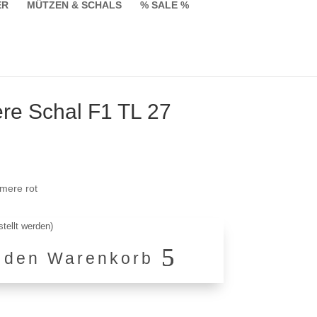
ER
MÜTZEN & SCHALS
% SALE %
e Schal F1 TL 27
licher
Aktueller
Preis
ist:
mere rot
€129,90.
tellt werden)
n den Warenkorb