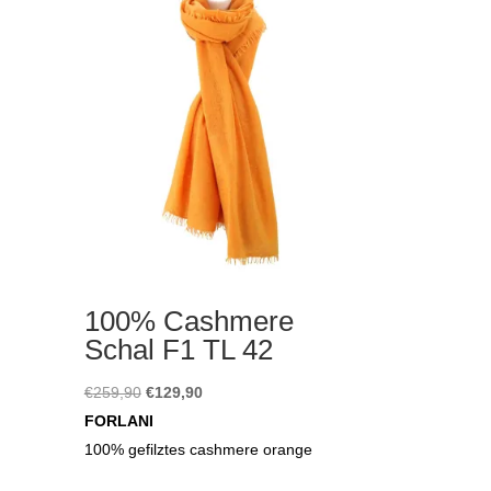
100% Cashmere
Schal F1 TL 42
Ursprünglicher
Aktueller
€
259,90
€
129,90
Preis
Preis
FORLANI
war:
ist:
100% gefilztes cashmere orange
€259,90
€129,90.