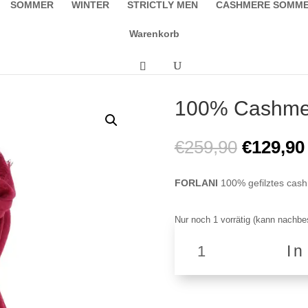
SOMMER
WINTER
STRICTLY MEN
CASHMERE SOMM
Warenkorb
100% Cashmer
Ursprüng
€
259,90
€
129,90
Preis
war:
FORLANI
100% gefilztes cash
€259,90
Nur noch 1 vorrätig (kann nachbes
100%
I
Cashmere
Schal
F1
TL