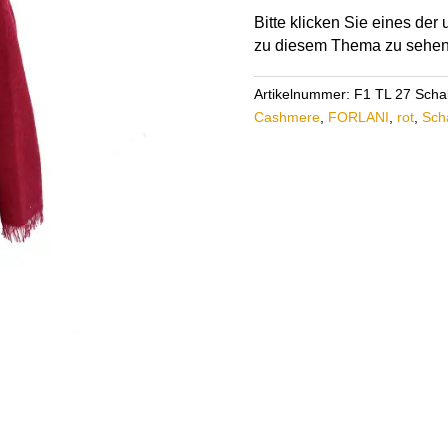
27
Bitte klicken Sie eines de
Menge
zu diesem Thema zu sehen
Artikelnummer:
F1 TL 27 Schal 
Cashmere
,
FORLANI
,
rot
,
Sch