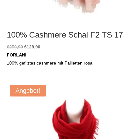
100% Cashmere Schal F2 TS 17
Ursprünglicher
Aktueller
€
259,90
€
129,90
Preis
Preis
FORLANI
war:
ist:
100% gefilztes cashmere mit Pailletten rosa
€259,90
€129,90.
Angebot!