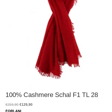
100% Cashmere Schal F1 TL 28
Ursprünglicher
Aktueller
€
259,90
€
129,90
Preis
Preis
FORLANI