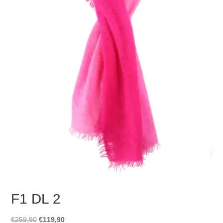
F1 DL 2
Ursprünglicher
Aktueller
€
259,90
€
119,90