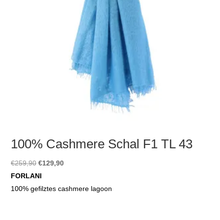
100% Cashmere Schal F1 TL 43
Ursprünglicher
Aktueller
€
259,90
€
129,90
Preis
Preis
FORLANI
war:
ist:
100% gefilztes cashmere lagoon
€259,90
€129,90.