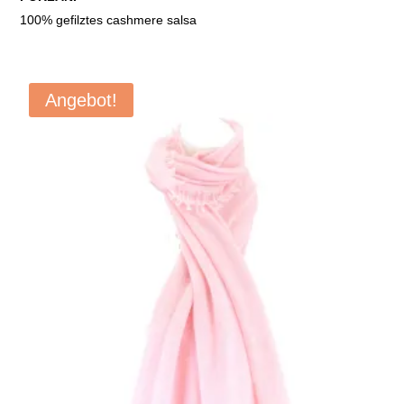
war:
ist:
100% gefilztes cashmere salsa
€259,90
€129,90.
Angebot!