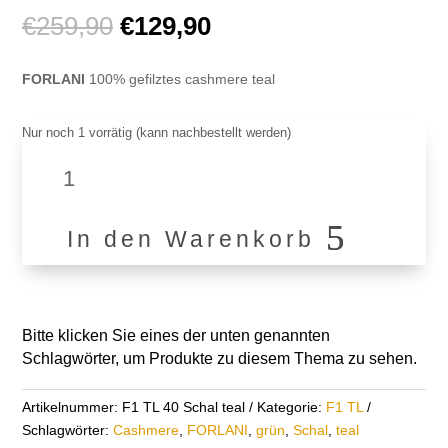
Ursprünglicher
Aktueller
€
259,90
€
129,90
Preis
Preis
war:
ist:
FORLANI
100% gefilztes cashmere teal
€259,90
€129,90.
Nur noch 1 vorrätig (kann nachbestellt werden)
100%
Cashmere
Schal
F1
In den Warenkorb
TL
40
Menge
Bitte klicken Sie eines der unten genannten
Schlagwörter, um Produkte zu diesem Thema zu sehen.
Artikelnummer:
F1 TL 40 Schal teal
Kategorie:
F1 TL
Schlagwörter:
Cashmere
,
FORLANI
,
grün
,
Schal
,
teal