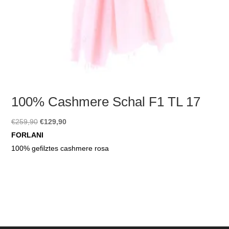
100% Cashmere Schal F1 TL 17
Ursprünglicher
Aktueller
€
259,90
€
129,90
Preis
Preis
FORLANI
war:
ist:
100% gefilztes cashmere rosa
€259,90
€129,90.