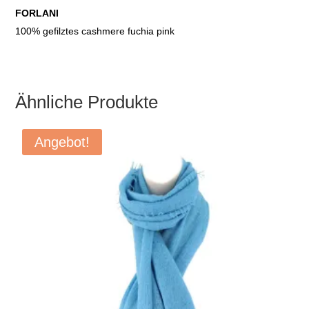
Preis
Preis
FORLANI
war:
ist:
100% gefilztes cashmere fuchia pink
€259,90
€119,90.
Ähnliche Produkte
Angebot!