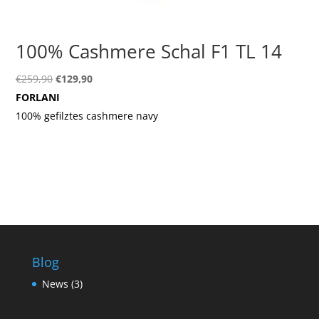
100% Cashmere Schal F1 TL 14
Ursprünglicher
Aktueller
€
259,90
€
129,90
Preis
Preis
FORLANI
war:
ist:
100% gefilztes cashmere navy
€259,90
€129,90.
Blog
News
(3)