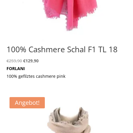
100% Cashmere Schal F1 TL 18
Ursprünglicher
Aktueller
€
259,90
€
129,90
Preis
Preis
FORLANI
war:
ist:
100% gefilztes cashmere pink
€259,90
€129,90.
Angebot!