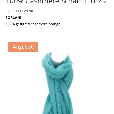
100% Cashmere Schal F1 TL 42
Ursprünglicher
Aktueller
€
259,90
€
129,90
Preis
Preis
FORLANI
war:
ist:
100% gefilztes cashmere orange
€259,90
€129,90.
Angebot!