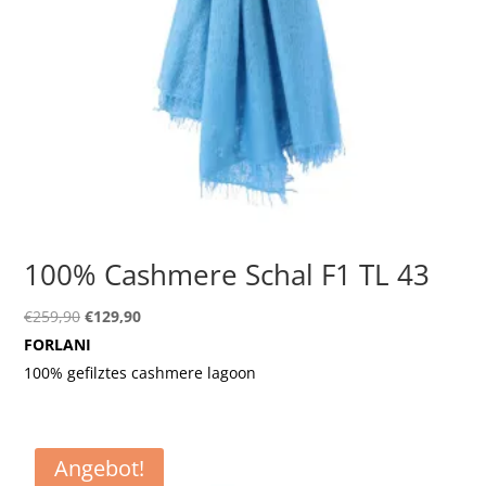
100% Cashmere Schal F1 TL 43
Ursprünglicher
Aktueller
€
259,90
€
129,90
Preis
Preis
FORLANI
war:
ist:
100% gefilztes cashmere lagoon
€259,90
€129,90.
Angebot!