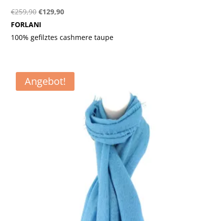
Ursprünglicher
Aktueller
€
259,90
€
129,90
Preis
Preis
FORLANI
war:
ist:
100% gefilztes cashmere taupe
€259,90
€129,90.
Angebot!