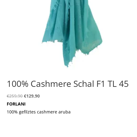
100% Cashmere Schal F1 TL 45
Ursprünglicher
Aktueller
€
259,90
€
129,90
Preis
Preis
FORLANI
war:
ist:
100% gefilztes cashmere aruba
€259,90
€129,90.