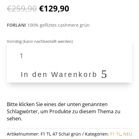
Ursprünglicher
Aktueller
€
259,90
€
129,90
Preis
Preis
war:
ist:
FORLANI
100% gefilztes cashmere grün
€259,90
€129,90.
Vorrätig (kann nachbestellt werden)
100%
Cashmere
Schal
F1
In den Warenkorb
TL
47
Menge
Bitte klicken Sie eines der unten genannten
Schlagwörter, um Produkte zu diesem Thema zu
sehen.
Artikelnummer:
F1 TL 47 Schal grün
Kategorien:
F1 TL
,
NEU