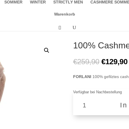
SOMMER
WINTER
STRICTLY MEN
CASHMERE SOMM
Warenkorb
100% Cashmer
Ursprüng
€
259,90
€
129,90
Preis
war:
FORLANI
100% gefilztes cas
€259,90
Verfügbar bei Nachbestellung
100%
I
Cashmere
Schal
F1
TL