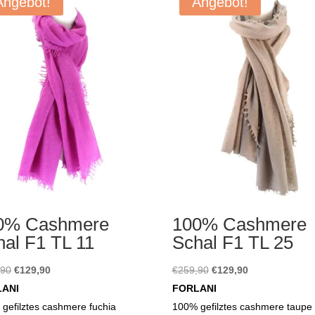
Angebot!
Angebot!
0% Cashmere
100% Cashmere
hal F1 TL 11
Schal F1 TL 25
Ursprünglicher
Aktueller
Ursprünglicher
Aktueller
,90
€
129,90
€
259,90
€
129,90
Preis
Preis
Preis
Preis
LANI
FORLANI
war:
ist:
war:
ist:
gefilztes cashmere fuchia
100% gefilztes cashmere taupe