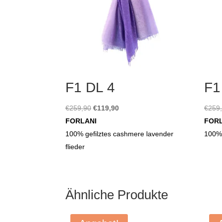
F1 DL 4
F1
Ursprünglicher
Aktueller
€
259,90
€
119,90
€
259
Preis
Preis
FORLANI
FOR
war:
ist:
100% gefilztes cashmere lavender
100% 
€259,90
€119,90.
flieder
Ähnliche Produkte