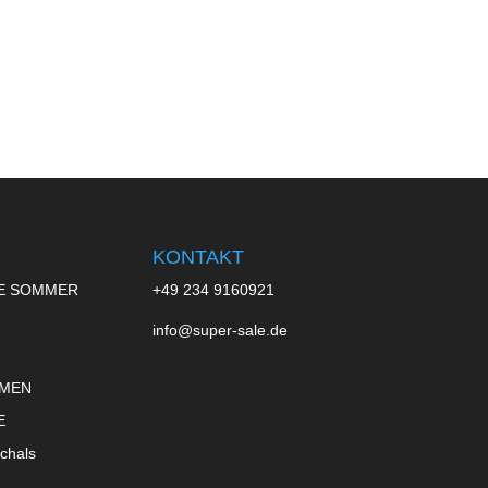
€259,90
€129,90.
€259,90
€129,90.
KONTAKT
E SOMMER
+49 234 9160921
info@super-sale.de
 MEN
E
chals