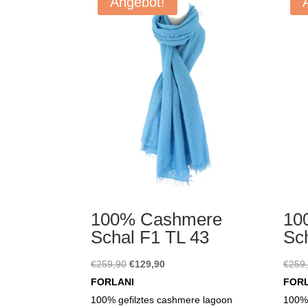
Angebot!
100% Cashmere
10
Schal F1 TL 43
Sc
Ursprünglicher
Aktueller
€
259,90
€
129,90
€
259
Preis
Preis
FORLANI
FOR
war:
ist:
100% gefilztes cashmere lagoon
100% 