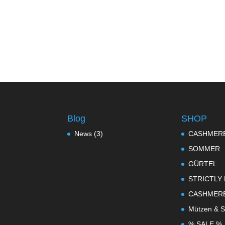
€259,90
€129,90.
Blog
SHOP
News
(3)
CASHMER
SOMMER
GÜRTEL
STRICTLY
CASHMER
Mützen & S
% SALE %