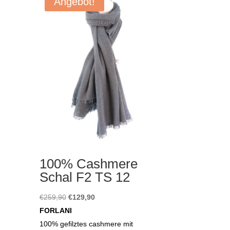
Angebot!
100% Cashmere
Schal F2 TS 12
Ursprünglicher
Aktueller
€
259,90
€
129,90
Preis
Preis
FORLANI
war:
ist:
100% gefilztes cashmere mit