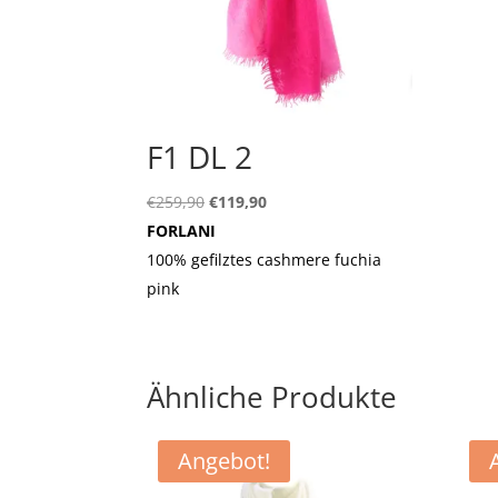
F1 DL 2
Ursprünglicher
Aktueller
€
259,90
€
119,90
Preis
Preis
FORLANI
war:
ist:
100% gefilztes cashmere fuchia
€259,90
€119,90.
pink
Ähnliche Produkte
Angebot!