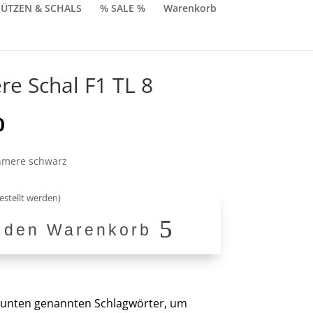
ÜTZEN & SCHALS
% SALE %
Warenkorb
e Schal F1 TL 8
nglicher
Aktueller
0
Preis
ist:
shmere schwarz
0
€129,90.
estellt werden)
n den Warenkorb
er unten genannten Schlagwörter, um