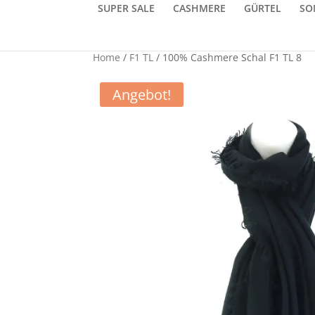
SUPER SALE
CASHMERE
GÜRTEL
SO
Home
/
F1 TL
/ 100% Cashmere Schal F1 TL 8
Angebot!