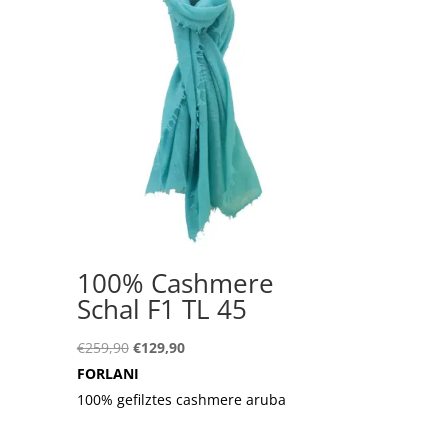
100% Cashmere
Schal F1 TL 45
Ursprünglicher
Aktueller
€
259,90
€
129,90
Preis
Preis
FORLANI
war:
ist:
100% gefilztes cashmere aruba
€259,90
€129,90.