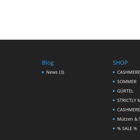
Blog
SHOP
News
(3)
CASHMER
SOMMER
GÜRTEL
STRICTLY 
CASHMER
Mützen & 
% SALE %