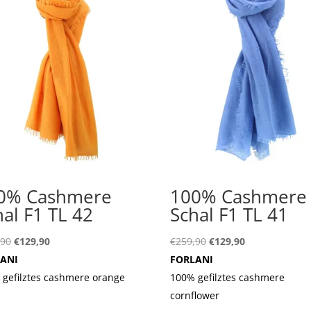
0% Cashmere
100% Cashmere
hal F1 TL 42
Schal F1 TL 41
Ursprünglicher
Aktueller
Ursprünglicher
Aktueller
,90
€
129,90
€
259,90
€
129,90
Preis
Preis
Preis
Preis
ANI
FORLANI
war:
ist:
war:
ist:
 gefilztes cashmere orange
100% gefilztes cashmere
€259,90
€129,90.
€259,90
€129,90.
cornflower