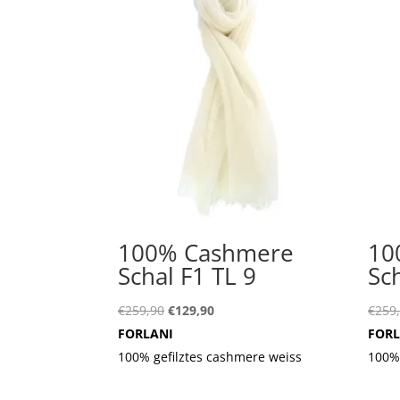
100% Cashmere
10
Schal F1 TL 9
Sc
Ursprünglicher
Aktueller
€
259,90
€
129,90
€
259
Preis
Preis
FORLANI
FORL
war:
ist:
100% gefilztes cashmere weiss
100%
€259,90
€129,90.