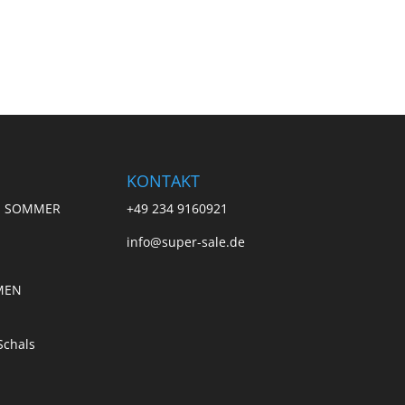
KONTAKT
E SOMMER
+49 234 9160921
info@super-sale.de
MEN
E
Schals