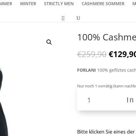
MMER
WINTER
STRICTLY MEN
CASHMERE SOMMER
M
100% Cashmer
Ursprü
€
259,90
€
129,9
Preis
war:
FORLANI
100% gefilztes ca
€259,9
Nur noch 1 vorrätig (kann nachb
100%
I
Cashmere
Schal
F1
TL
8
Bitte klicken Sie eines d
Menge