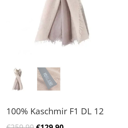
100% Kaschmir F1 DL 12
Ursprünglicher
Aktueller
€
259,90
€
129,90