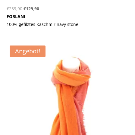
Ursprünglicher
Aktueller
€
259,90
€
129,90
Preis
Preis
FORLANI
war:
ist:
100% gefilztes Kaschmir navy stone
€259,90
€129,90.
Angebot!