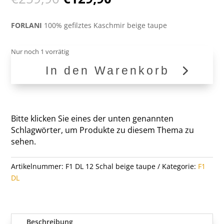
Preis
Preis
war:
ist:
FORLANI
100% gefilztes Kaschmir beige taupe
€259,90
€129,90.
Nur noch 1 vorrätig
In den Warenkorb
100%
Kaschmir
F1
DL
Bitte klicken Sie eines der unten genannten
12
Schlagwörter, um Produkte zu diesem Thema zu
Menge
sehen.
Artikelnummer:
F1 DL 12 Schal beige taupe
Kategorie:
F1
DL
Beschreibung