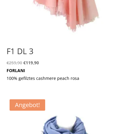
F1 DL 3
Ursprünglicher
Aktueller
€
259,90
€
119,90
Preis
Preis
FORLANI
war:
ist:
100% gefilztes cashmere peach rosa
€259,90
€119,90.
Angebot!