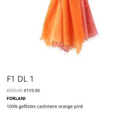
F1 DL 1
Ursprünglicher
Aktueller
€
259,90
€
119,90
Preis
Preis
FORLANI
war:
ist:
100% gefilztes cashmere orange pink
€259,90
€119,90.