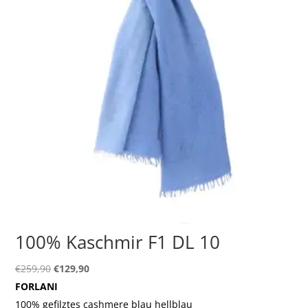
100% Kaschmir F1 DL 10
Ursprünglicher
Aktueller
€
259,90
€
129,90
Preis
Preis
FORLANI
war:
ist:
100% gefilztes cashmere blau hellblau