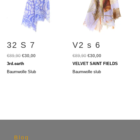
32 S 7
V2 s 6
Ursprünglicher
Aktueller
Ursprünglicher
Aktueller
€
89,90
€
30,00
€
89,90
€
30,00
Preis
Preis
Preis
Preis
3rd.earth
VELVET SAINT FIELDS
war:
ist:
war:
ist:
Baumwolle Slub
Baumwolle slub
€89,90
€30,00.
€89,90
€30,00.
Blog