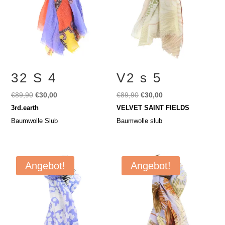
32 S 4
V2 s 5
Ursprünglicher
Aktueller
Ursprünglicher
Aktueller
€
89,90
€
30,00
€
89,90
€
30,00
Preis
Preis
Preis
Preis
3rd.earth
VELVET SAINT FIELDS
war:
ist:
war:
ist:
Baumwolle Slub
Baumwolle slub
€89,90
€30,00.
€89,90
€30,00.
Angebot!
Angebot!