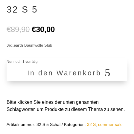
32 S 5
Ursprünglicher
Aktueller
€
89,90
€
30,00
Preis
Preis
war:
ist:
3rd.earth
Baumwolle Slub
€89,90
€30,00.
Nur noch 1 vorrätig
In den Warenkorb
32
S
5
Menge
Bitte klicken Sie eines der unten genannten
Schlagwörter, um Produkte zu diesem Thema zu sehen.
Artikelnummer:
32 S 5 Schal
Kategorien:
32 S
,
sommer sale