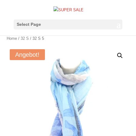
Select Page
Home
/
32 S
/ 32 S 5
Angebot!