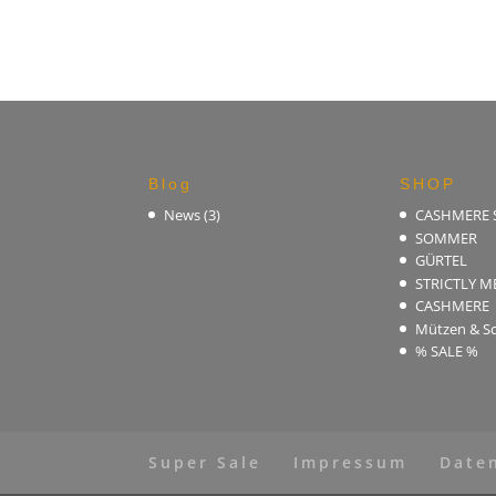
Blog
SHOP
News
(3)
CASHMERE
SOMMER
GÜRTEL
STRICTLY M
CASHMERE
Mützen & Sc
% SALE %
Super Sale
Impressum
Date