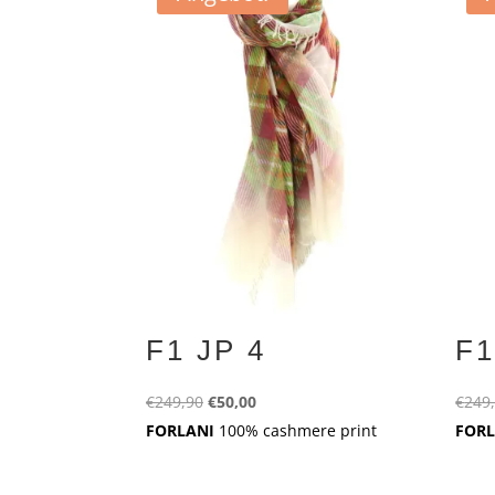
F1 JP 4
F1
Ursprünglicher
Aktueller
€
249,90
€
50,00
€
249
Preis
Preis
FORLANI
100% cashmere print
FOR
war:
ist:
€249,90
€50,00.