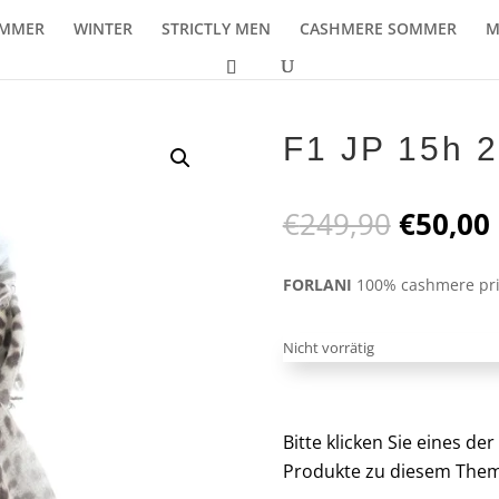
MMER
WINTER
STRICTLY MEN
CASHMERE SOMMER
M
F1 JP 15h 
Ursprü
€
249,90
€
50,00
Preis
war:
i
FORLANI
100% cashmere pri
€249,9
Nicht vorrätig
Bitte klicken Sie eines d
Produkte zu diesem Them