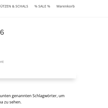
ÜTZEN & SCHALS
% SALE %
Warenkorb
26
nglicher
Aktueller
Preis
st:
nt
0
€50,00.
er unten genannten Schlagwörter, um
a zu sehen.