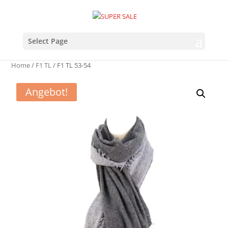
Select Page
Home
/
F1 TL
/ F1 TL 53-54
Angebot!