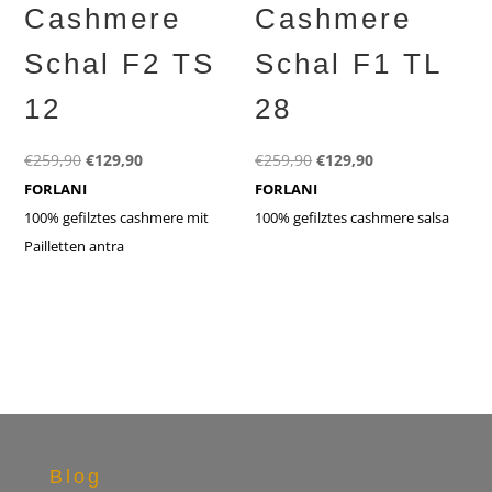
Cashmere
Cashmere
Schal F2 TS
Schal F1 TL
12
28
Ursprünglicher
Aktueller
Ursprünglicher
Aktueller
€
259,90
€
129,90
€
259,90
€
129,90
Preis
Preis
Preis
Preis
FORLANI
FORLANI
war:
ist:
war:
ist:
100% gefilztes cashmere mit
100% gefilztes cashmere salsa
€259,90
€129,90.
€259,90
€129,90.
Pailletten antra
Blog