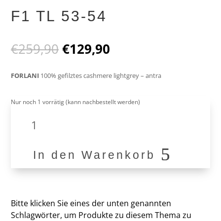
F1 TL 53-54
Ursprünglicher
Aktueller
€
259,90
€
129,90
Preis
Preis
war:
ist:
FORLANI
100% gefilztes cashmere lightgrey – antra
€259,90
€129,90.
Nur noch 1 vorrätig (kann nachbestellt werden)
F1
TL
53-
54
In den Warenkorb
Menge
Bitte klicken Sie eines der unten genannten
Schlagwörter, um Produkte zu diesem Thema zu