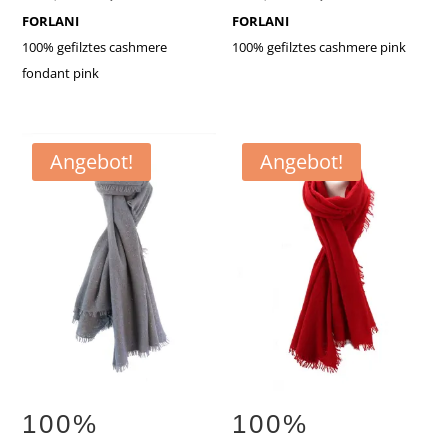
Preis
Preis
Preis
Preis
FORLANI
FORLANI
war:
ist:
war:
ist:
100% gefilztes cashmere
100% gefilztes cashmere pink
€259,90
€129,90.
€259,90
€129,90.
fondant pink
Angebot!
Angebot!
100%
100%