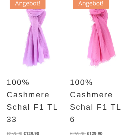
Angebot!
Angebot!
100%
100%
Cashmere
Cashmere
Schal F1 TL
Schal F1 TL
33
6
Ursprünglicher
Aktueller
Ursprünglicher
Aktueller
€
259,90
€
129,90
€
259,90
€
129,90