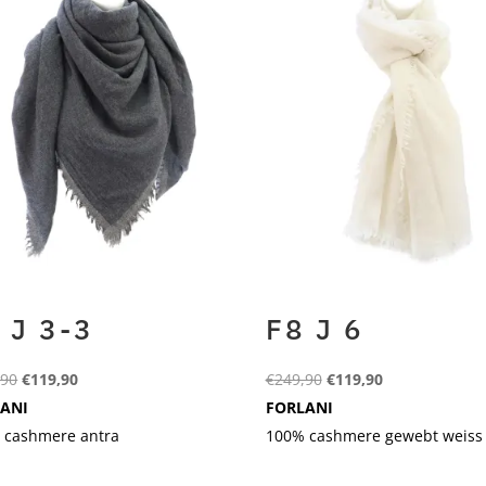
 J 3-3
F8 J 6
Ursprünglicher
Aktueller
Ursprünglicher
Aktueller
,90
€
119,90
€
249,90
€
119,90
Preis
Preis
Preis
Preis
ANI
FORLANI
war:
ist:
war:
ist:
 cashmere antra
100% cashmere gewebt weiss
€249,90
€119,90.
€249,90
€119,90.