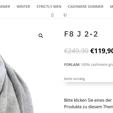
MMER
WINTER
STRICTLY MEN
CASHMERE SOMMER
M
F8 J 2-2
Ursprü
€
249,90
€
119,9
Preis
war:
FORLANI
100% cashmere gr
€249,9
Nicht vorrätig
Bitte klicken Sie eines d
Produkte zu diesem Them