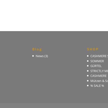
Blog
SHOP
News
(3)
CASHMERE
SOMMER
GÜRTEL
STRICTLY M
CASHMERE
Mützen & Sc
% SALE %