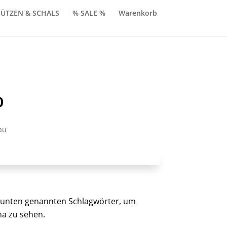
ÜTZEN & SCHALS
% SALE %
Warenkorb
nglicher
Aktueller
0
Preis
ist:
au
0
€119,90.
er unten genannten Schlagwörter, um
a zu sehen.