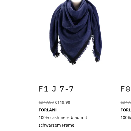
F1 J 7-7
F8
Ursprünglicher
Aktueller
€
249,90
€
119,90
€
249
Preis
Preis
FORLANI
FORL
war:
ist:
100% cashmere blau mit
100%
€249,90
€119,90.
schwarzem Frame