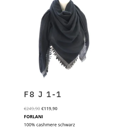
F8 J 1-1
Ursprünglicher
Aktueller
€
249,90
€
119,90
Preis
Preis
FORLANI
war:
ist:
100% cashmere schwarz
€249,90
€119,90.