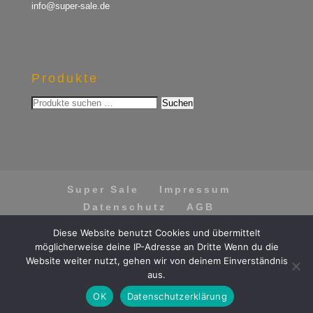
info@super-sale.de
Produkte
Suchen
Suchen
nach:
Super Sale
Impressum
Datenschutz
AGB
Vertrag widerrufen
Diese Website benutzt Cookies und übermittelt
möglicherweise deine IP-Adresse an Dritte Wenn du die
Website weiter nutzt, gehen wir von deinem Einverständnis
aus.
Vertrag widerrufen
OK
Datenschutzerklärung