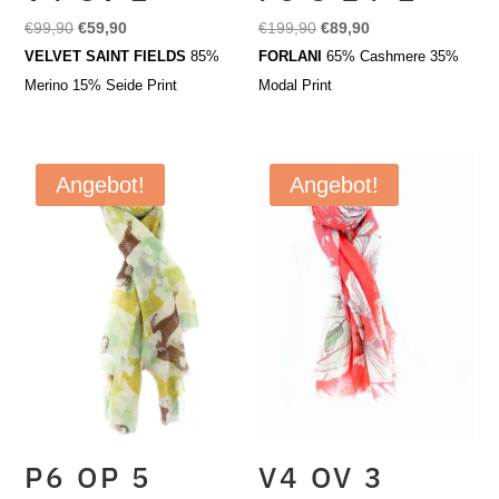
Ursprünglicher
Aktueller
Ursprünglicher
Aktueller
€
99,90
€
59,90
€
199,90
€
89,90
Preis
Preis
Preis
Preis
VELVET SAINT FIELDS
85%
FORLANI
65% Cashmere 35%
war:
ist:
war:
ist:
Merino 15% Seide Print
Modal Print
€99,90
€59,90.
€199,90
€89,90.
Angebot!
Angebot!
P6 OP 5
V4 OV 3