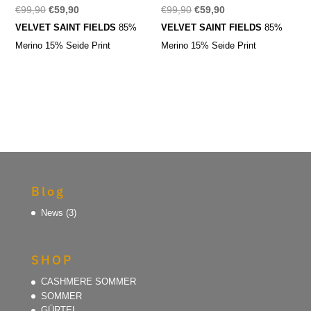
Ursprünglicher
Aktueller
Ursprünglicher
Aktueller
€
99,90
€
59,90
€
99,90
€
59,90
Preis
Preis
Preis
Preis
VELVET SAINT FIELDS
85%
VELVET SAINT FIELDS
85%
war:
ist:
war:
ist:
Merino 15% Seide Print
Merino 15% Seide Print
€99,90
€59,90.
€99,90
€59,90.
Blog
News
(3)
SHOP
CASHMERE SOMMER
SOMMER
GÜRTEL