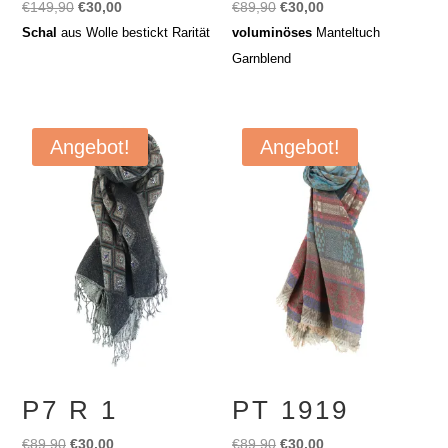
Ursprünglicher
Aktueller
Ursprünglicher
Aktueller
€
149,90
€
30,00
€
89,90
€
30,00
Preis
Preis
Preis
Preis
Schal
aus Wolle bestickt Rarität
voluminöses
Manteltuch
war:
ist:
war:
ist:
Garnblend
€149,90
€30,00.
€89,90
€30,00.
Angebot!
Angebot!
P7 R 1
PT 1919
Ursprünglicher
Aktueller
Ursprünglicher
Aktueller
€
89,90
€
30,00
€
89,90
€
30,00