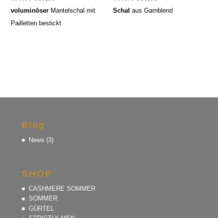
Preis
Preis
Preis
Preis
voluminöser
Mantelschal mit
Schal
aus Garnblend
war:
ist:
war:
ist:
Pailletten bestickt
€89,90
€30,00.
€89,90
€30,00.
Blog
News
(3)
SHOP
CASHMERE SOMMER
SOMMER
GÜRTEL