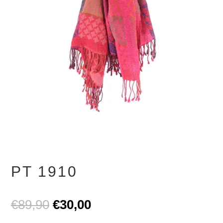
PT 1910
Ursprünglicher
Aktueller
€
89,90
€
30,00
Preis
Preis