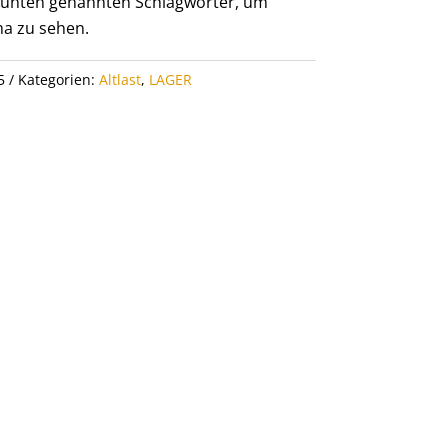
er unten genannten Schlagwörter, um
a zu sehen.
5
Kategorien:
Altlast
,
LAGER