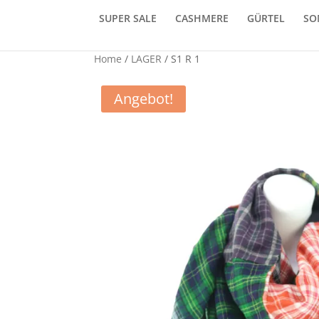
SUPER SALE
CASHMERE
GÜRTEL
SO
Home
/
LAGER
/ S1 R 1
Angebot!