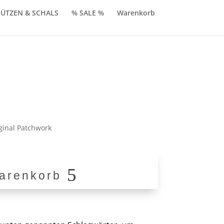
ÜTZEN & SCHALS
% SALE %
Warenkorb
licher
ktueller
reis
t:
ginal Patchwork
30,00.
arenkorb