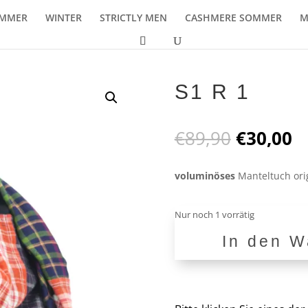
MMER
WINTER
STRICTLY MEN
CASHMERE SOMMER
M
S1 R 1
Ursprüng
A
€
89,90
€
30,00
Preis
P
war:
is
voluminöses
Manteltuch ori
€89,90
€
Nur noch 1 vorrätig
In den W
S1
R
1
Menge