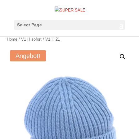
Select Page
Home
/
V1 H sofort
/ V1 H 21
Angebot!