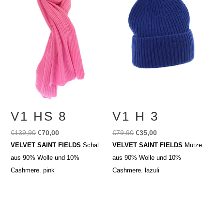
V1 HS 8
V1 H 3
Ursprünglicher
Aktueller
Ursprünglicher
Aktueller
€
139,90
€
70,00
€
79,90
€
35,00
Preis
Preis
Preis
Preis
VELVET SAINT FIELDS
Schal
VELVET SAINT FIELDS
Mütze
war:
ist:
war:
ist:
aus 90% Wolle und 10%
aus 90% Wolle und 10%
€139,90
€70,00.
€79,90
€35,00.
Cashmere. pink
Cashmere. lazuli