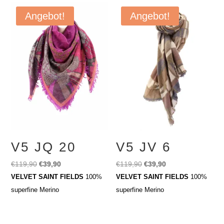
Angebot!
Angebot!
V5 JQ 20
V5 JV 6
Ursprünglicher
Aktueller
Ursprünglicher
Aktueller
€
119,90
€
39,90
€
119,90
€
39,90
Preis
Preis
Preis
Preis
VELVET SAINT FIELDS
100%
VELVET SAINT FIELDS
100%
war:
ist:
war:
ist:
superfine Merino
superfine Merino
€119,90
€39,90.
€119,90
€39,90.