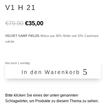
V1 H 21
Ursprünglicher
Aktueller
€
79,90
€
35,00
Preis
Preis
war:
ist:
VELVET SAINT FIELDS
Mütze aus 90% Wolle und 10% Cashmere.
€79,90
€35,00.
calcite
Nur noch 1 vorrätig
In den Warenkorb
V1
H
21
Menge
Bitte klicken Sie eines der unten genannten
Schlagwörter, um Produkte zu diesem Thema zu sehen.