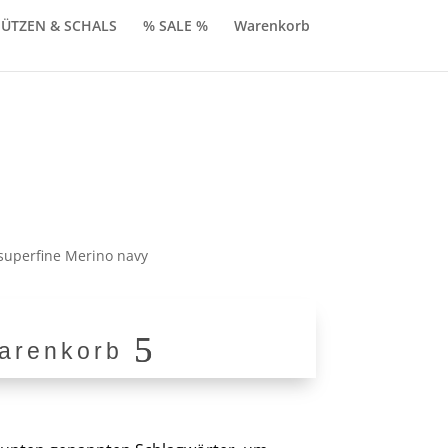
ÜTZEN & SCHALS
% SALE %
Warenkorb
licher
ktueller
reis
t:
superfine Merino navy
39,90.
arenkorb