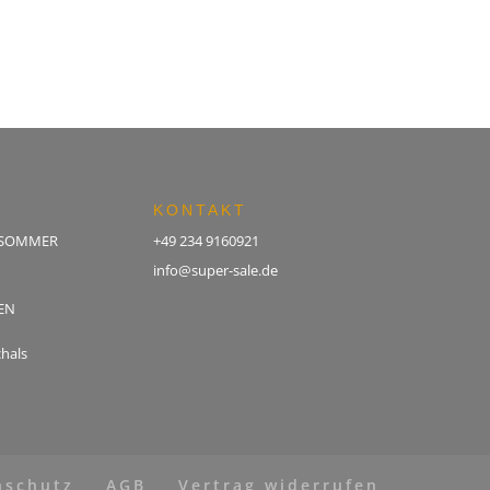
KONTAKT
 SOMMER
+49 234 9160921
info@super-sale.de
EN
hals
nschutz
AGB
Vertrag widerrufen