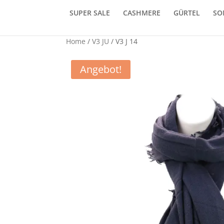
SUPER SALE
CASHMERE
GÜRTEL
SO
Home
/
V3 JU
/ V3 J 14
Angebot!