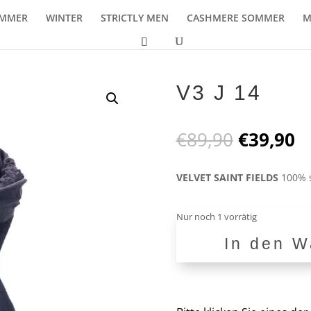
MMER
WINTER
STRICTLY MEN
CASHMERE SOMMER
M
V3 J 14
Ursprüng
A
€
89,90
€
39,90
Preis
P
war:
is
VELVET SAINT FIELDS
100% 
€89,90
€
Nur noch 1 vorrätig
In den W
V3
J
14
Menge