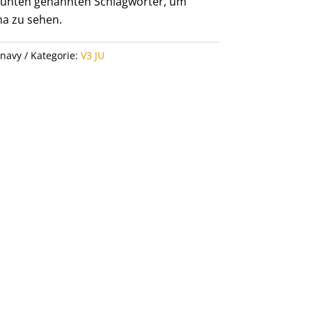
er unten genannten Schlagwörter, um
a zu sehen.
 navy
Kategorie:
V3 JU