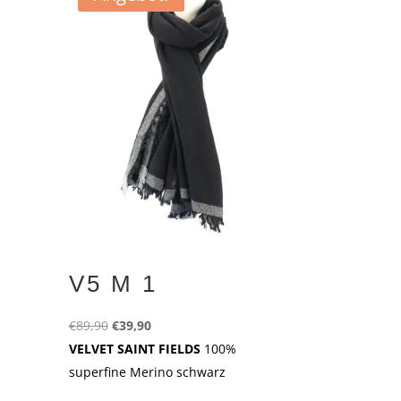
V5 M 1
Ursprünglicher
Aktueller
€
89,90
€
39,90
Preis
Preis
VELVET SAINT FIELDS
100%
war:
ist:
superfine Merino schwarz
€89,90
€39,90.