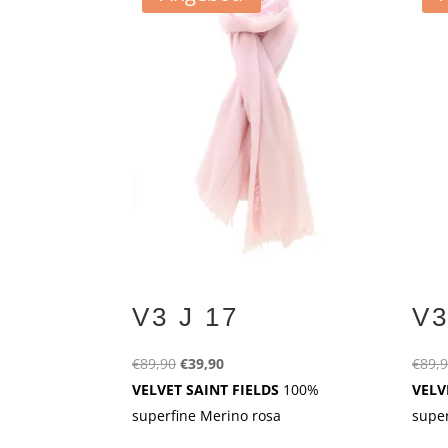
V3 J 17
V3
Ursprünglicher
Aktueller
€
89,90
€
39,90
€
89,
Preis
Preis
VELVET SAINT FIELDS
100%
VELV
war:
ist:
superfine Merino rosa
super
€89,90
€39,90.