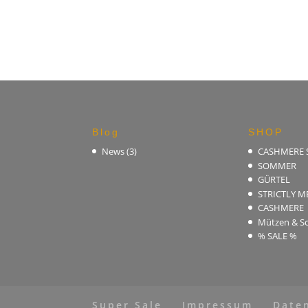
Blog
SHOP
News
(3)
CASHMERE
SOMMER
GÜRTEL
STRICTLY M
CASHMERE
Mützen & Sc
% SALE %
Super Sale
Impressum
Date