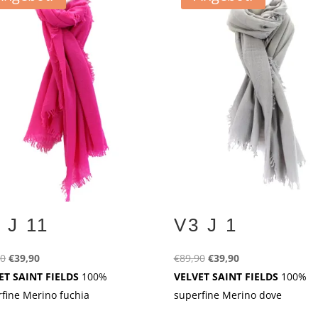
 J 11
V3 J 1
Ursprünglicher
Aktueller
Ursprünglicher
Aktueller
90
€
39,90
€
89,90
€
39,90
Preis
Preis
Preis
Preis
ET SAINT FIELDS
100%
VELVET SAINT FIELDS
100%
war:
ist:
war:
ist:
fine Merino fuchia
superfine Merino dove
€89,90
€39,90.
€89,90
€39,90.