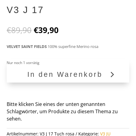
V3 J 17
Ursprünglicher
Aktueller
€
89,90
€
39,90
Preis
Preis
war:
ist:
VELVET SAINT FIELDS
100% superfine Merino rosa
€89,90
€39,90.
Nur noch 1 vorrätig
In den Warenkorb
V3
J
17
Menge
Bitte klicken Sie eines der unten genannten
Schlagwörter, um Produkte zu diesem Thema zu
sehen.
Artikelnummer:
V3 J 17 Tuch rosa
Kategorie:
V3 JU