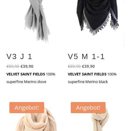
V3 J 1
V5 M 1-1
Ursprünglicher
Aktueller
Ursprünglicher
Aktueller
€
89,90
€
39,90
€
89,90
€
39,90
Preis
Preis
Preis
Preis
VELVET SAINT FIELDS
100%
VELVET SAINT FIELDS
100%
war:
ist:
war:
ist:
superfine Merino dove
superfine Merino black
€89,90
€39,90.
€89,90
€39,90.
Angebot!
Angebot!