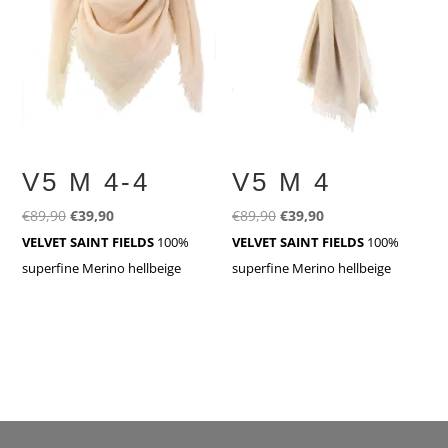
V5 M 4-4
V5 M 4
Ursprünglicher
Aktueller
Ursprünglicher
Aktueller
€
89,90
€
39,90
€
89,90
€
39,90
Preis
Preis
Preis
Preis
VELVET SAINT FIELDS
100%
VELVET SAINT FIELDS
100%
war:
ist:
war:
ist:
superfine Merino hellbeige
superfine Merino hellbeige
€89,90
€39,90.
€89,90
€39,90.