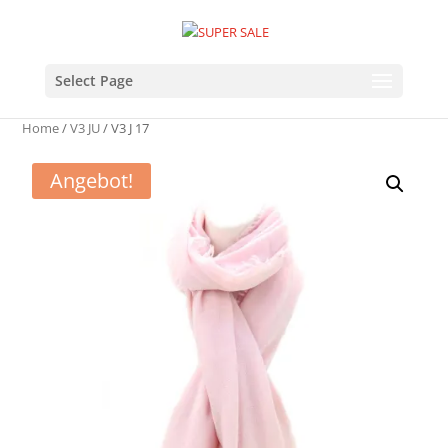
Select Page
Home
/
V3 JU
/ V3 J 17
Angebot!