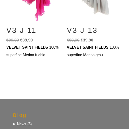
V3 J 11
V3 J 13
Ursprünglicher
Aktueller
Ursprünglicher
Aktueller
€
89,90
€
39,90
€
89,90
€
39,90
Preis
Preis
Preis
Preis
VELVET SAINT FIELDS
100%
VELVET SAINT FIELDS
100%
war:
ist:
war:
ist:
superfine Merino fuchia
superfine Merino grau
€89,90
€39,90.
€89,90
€39,90.
Blog
News
(3)