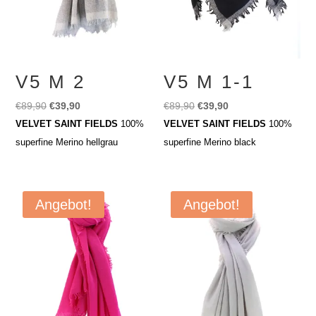
V5 M 2
V5 M 1-1
Ursprünglicher
Aktueller
Ursprünglicher
Aktueller
€
89,90
€
39,90
€
89,90
€
39,90
Preis
Preis
Preis
Preis
VELVET SAINT FIELDS
100%
VELVET SAINT FIELDS
100%
war:
ist:
war:
ist:
superfine Merino hellgrau
superfine Merino black
€89,90
€39,90.
€89,90
€39,90.
Angebot!
Angebot!