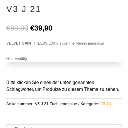
V3 J 21
Ursprünglicher
Aktueller
€
89,90
€
39,90
Preis
Preis
war:
ist:
VELVET SAINT FIELDS
100% superfine Merino jeansblue
€89,90
€39,90.
Nicht vorrätig
Bitte klicken Sie eines der unten genannten
Schlagwörter, um Produkte zu diesem Thema zu sehen.
Artikelnummer:
V3 J 21 Tuch jeansblue
Kategorie:
V3 JU