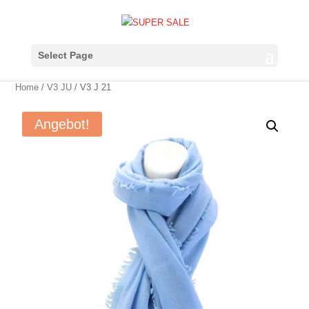
Select Page
Home
/
V3 JU
/ V3 J 21
Angebot!