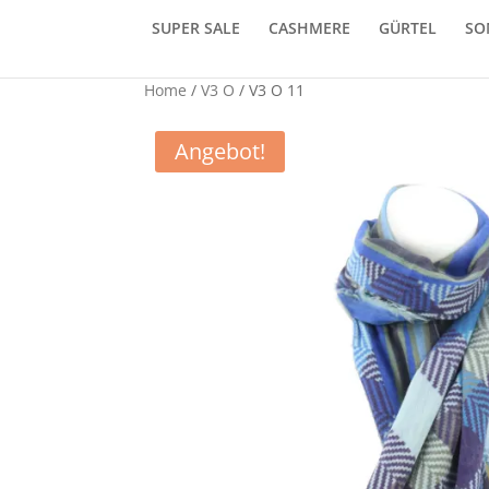
SUPER SALE
CASHMERE
GÜRTEL
SO
Home
/
V3 O
/ V3 O 11
Angebot!