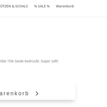
ÜTZEN & SCHALS
% SALE %
Warenkorb
licher
ktueller
reis
t:
lle 15% Seide bedruckt. Super soft!
39,90.
arenkorb