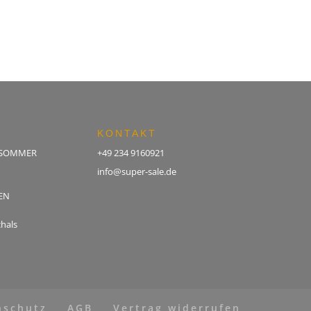
KONTAKT
 SOMMER
+49 234 9160921
info@super-sale.de
EN
hals
nschutz
AGB
Vertrag widerrufen