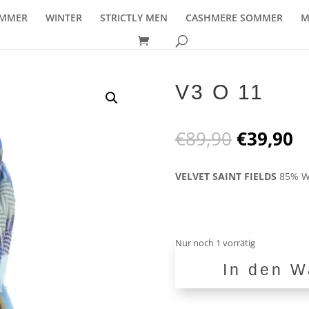
MMER
WINTER
STRICTLY MEN
CASHMERE SOMMER
M
V3 O 11
Ursprüng
A
€
89,90
€
39,90
Preis
P
war:
is
VELVET SAINT FIELDS
85% Wo
€89,90
€
Nur noch 1 vorrätig
In den W
V3
O