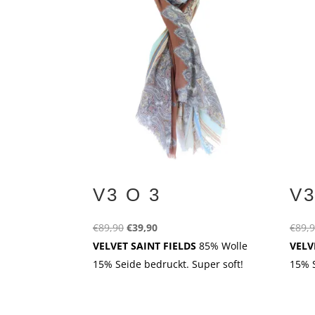
V3 O 3
V3
Ursprünglicher
Aktueller
€
89,90
€
39,90
€
89,
Preis
Preis
VELVET SAINT FIELDS
85% Wolle
VELV
war:
ist:
15% Seide bedruckt. Super soft!
15% S
€89,90
€39,90.