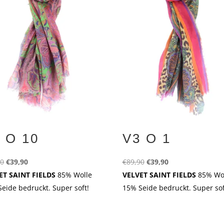
 O 10
V3 O 1
Ursprünglicher
Aktueller
Ursprünglicher
Aktueller
90
€
39,90
€
89,90
€
39,90
Preis
Preis
Preis
Preis
ET SAINT FIELDS
85% Wolle
VELVET SAINT FIELDS
85% Wo
war:
ist:
war:
ist:
eide bedruckt. Super soft!
15% Seide bedruckt. Super sof
€89,90
€39,90.
€89,90
€39,90.