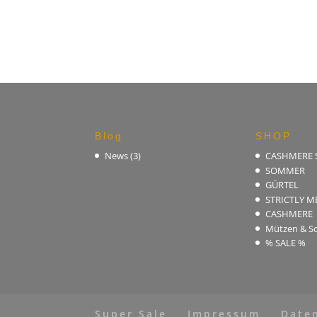
Blog
SHOP
News
(3)
CASHMERE
SOMMER
GÜRTEL
STRICTLY M
CASHMERE
Mützen & Sc
% SALE %
Super Sale
Impressum
Date