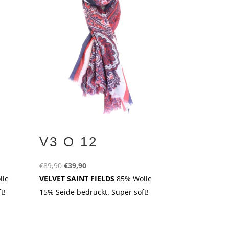
V3 O 12
Ursprünglicher
Aktueller
€
89,90
€
39,90
Preis
Preis
lle
VELVET SAINT FIELDS
85% Wolle
war:
ist:
t!
15% Seide bedruckt. Super soft!
€89,90
€39,90.