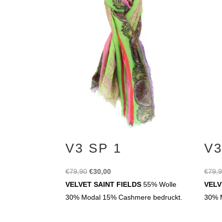
V3 SP 1
V3
Ursprünglicher
Aktueller
€
79,90
€
30,00
€
79,
Preis
Preis
VELVET SAINT FIELDS
55% Wolle
VELV
war:
ist:
30% Modal 15% Cashmere bedruckt.
30% 
€79,90
€30,00.