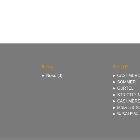
Blog
SHOP
News
(3)
CASHMER
SOMMER
GÜRTEL
STRICTLY 
CASHMER
Mützen & S
% SALE %