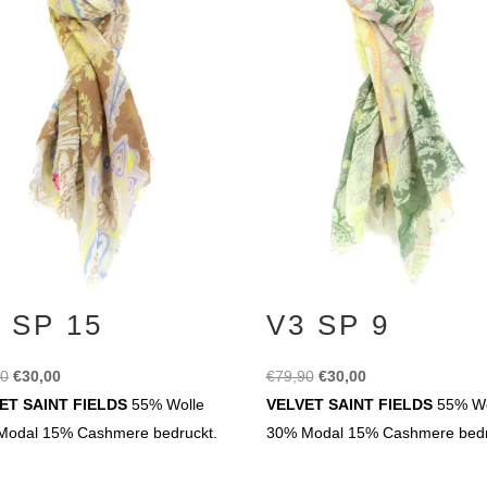
 SP 15
V3 SP 9
Ursprünglicher
Aktueller
Ursprünglicher
Aktueller
90
€
30,00
€
79,90
€
30,00
Preis
Preis
Preis
Preis
ET SAINT FIELDS
55% Wolle
VELVET SAINT FIELDS
55% Wo
war:
ist:
war:
ist:
Modal 15% Cashmere bedruckt.
30% Modal 15% Cashmere bedr
€79,90
€30,00.
€79,90
€30,00.