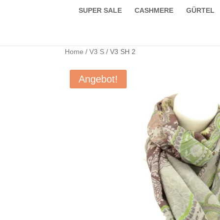
SUPER SALE
CASHMERE
GÜRTEL
Home
/
V3 S
/ V3 SH 2
Angebot!