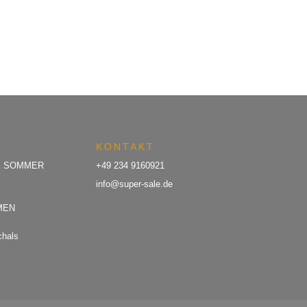
KONTAKT
E SOMMER
+49 234 9160921
info@super-sale.de
MEN
E
chals