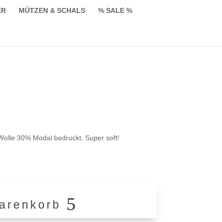
ER
MÜTZEN & SCHALS
% SALE %
icher
ueller
eis
olle 30% Modal bedruckt. Super soft!
0,00.
arenkorb