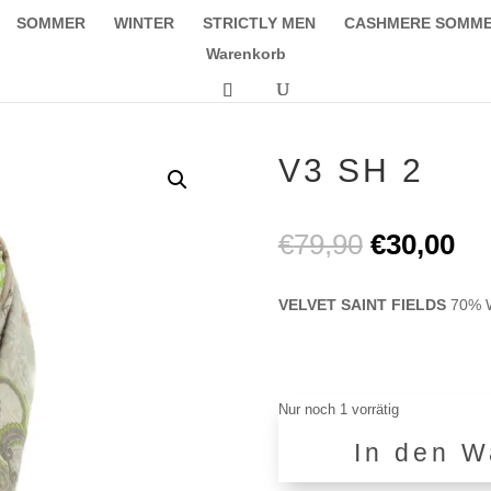
SOMMER
WINTER
STRICTLY MEN
CASHMERE SOMM
Warenkorb
V3 SH 2
Ursprüngl
Akt
€
79,90
€
30,00
Preis
Pr
war:
ist:
VELVET SAINT FIELDS
70% W
€79,90
€3
Nur noch 1 vorrätig
In den W
V3