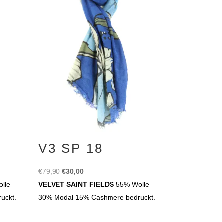
V3 SP 18
Ursprünglicher
Aktueller
€
79,90
€
30,00
Preis
Preis
lle
VELVET SAINT FIELDS
55% Wolle
war:
ist:
uckt.
30% Modal 15% Cashmere bedruckt.
€79,90
€30,00.