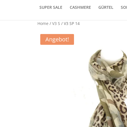
SUPER SALE
CASHMERE
GÜRTEL
SO
Home
/
V3 S
/ V3 SP 14
Angebot!