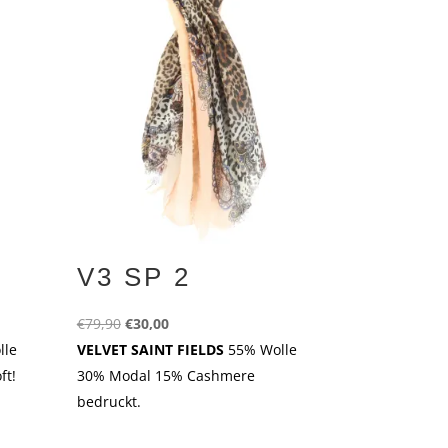
V3 SP 2
Ursprünglicher
Aktueller
€
79,90
€
30,00
Preis
Preis
lle
VELVET SAINT FIELDS
55% Wolle
war:
ist:
ft!
30% Modal 15% Cashmere
€79,90
€30,00.
bedruckt.