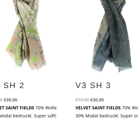
 SH 2
V3 SH 3
Ursprünglicher
Aktueller
Ursprünglicher
Aktueller
90
€
30,00
€
79,90
€
30,00
Preis
Preis
Preis
Preis
ET SAINT FIELDS
70% Wolle
VELVET SAINT FIELDS
70% Wo
war:
ist:
war:
ist:
odal bedruckt. Super soft!
30% Modal bedruckt. Super so
€79,90
€30,00.
€79,90
€30,00.