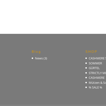
Blog
SHOP
News
(3)
CASHMERE
SOMMER
GÜRTEL
STRICTLY M
CASHMERE
Mützen & Sc
% SALE %