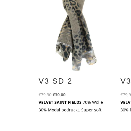
V3 SD 2
V3
Ursprünglicher
Aktueller
€
79,90
€
30,00
€
79,
Preis
Preis
VELVET SAINT FIELDS
70% Wolle
VELV
war:
ist:
30% Modal bedruckt. Super soft!
30% M
€79,90
€30,00.