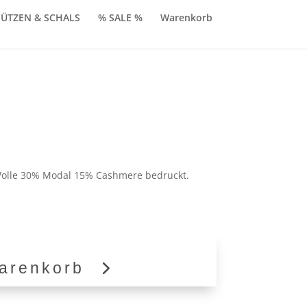
ÜTZEN & SCHALS
% SALE %
Warenkorb
licher
ktueller
reis
t:
olle 30% Modal 15% Cashmere bedruckt.
30,00.
arenkorb