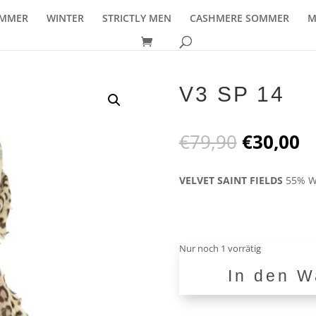
MMER
WINTER
STRICTLY MEN
CASHMERE SOMMER
M
V3 SP 14
Ursprüng
A
€
79,90
€
30,00
Preis
P
war:
is
VELVET SAINT FIELDS
55% W
€79,90
€
Nur noch 1 vorrätig
In den W
V3
SP