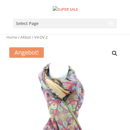
Select Page
Home
/
Altlast
/ V4 OV 2
Angebot!