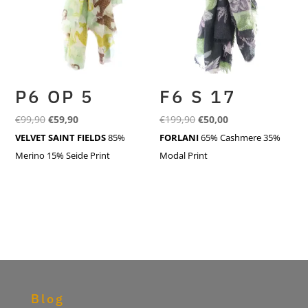
P6 OP 5
F6 S 17
Ursprünglicher
Aktueller
Ursprünglicher
Aktueller
€
99,90
€
59,90
€
199,90
€
50,00
Preis
Preis
Preis
Preis
VELVET SAINT FIELDS
85%
FORLANI
65% Cashmere 35%
war:
ist:
war:
ist:
Merino 15% Seide Print
Modal Print
€99,90
€59,90.
€199,90
€50,00.
Blog