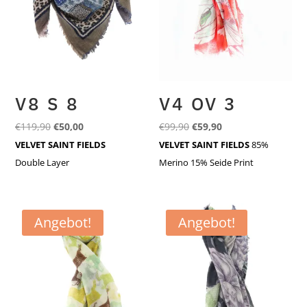
V8 S 8
V4 OV 3
Ursprünglicher
Aktueller
Ursprünglicher
Aktueller
€
119,90
€
50,00
€
99,90
€
59,90
Preis
Preis
Preis
Preis
VELVET SAINT FIELDS
VELVET SAINT FIELDS
85%
war:
ist:
war:
ist:
Double Layer
Merino 15% Seide Print
€119,90
€50,00.
€99,90
€59,90.
Angebot!
Angebot!