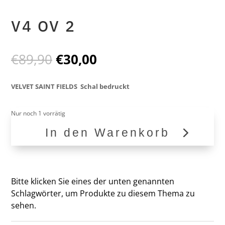
V4 OV 2
Ursprünglicher
Aktueller
€
89,90
€
30,00
Preis
Preis
war:
ist:
VELVET SAINT FIELDS Schal bedruckt
€89,90
€30,00.
Nur noch 1 vorrätig
In den Warenkorb
V4
OV
2
Menge
Bitte klicken Sie eines der unten genannten
Schlagwörter, um Produkte zu diesem Thema zu
sehen.