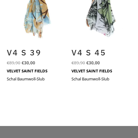
V4 S 39
V4 S 45
Ursprünglicher
Aktueller
Ursprünglicher
Aktueller
€
89,90
€
30,00
€
89,90
€
30,00
Preis
Preis
Preis
Preis
VELVET SAINT FIELDS
VELVET SAINT FIELDS
war:
ist:
war:
ist:
Schal Baumwoll-Slub
Schal Baumwoll-Slub
€89,90
€30,00.
€89,90
€30,00.