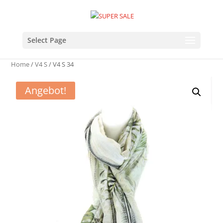
Select Page
Home
/
V4 S
/ V4 S 34
Angebot!