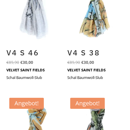
V4 S 46
V4 S 38
Ursprünglicher
Aktueller
Ursprünglicher
Aktueller
€
89,90
€
30,00
€
89,90
€
30,00
Preis
Preis
Preis
Preis
VELVET SAINT FIELDS
VELVET SAINT FIELDS
war:
ist:
war:
ist:
Schal Baumwoll-Slub
Schal Baumwoll-Slub
€89,90
€30,00.
€89,90
€30,00.
Angebot!
Angebot!