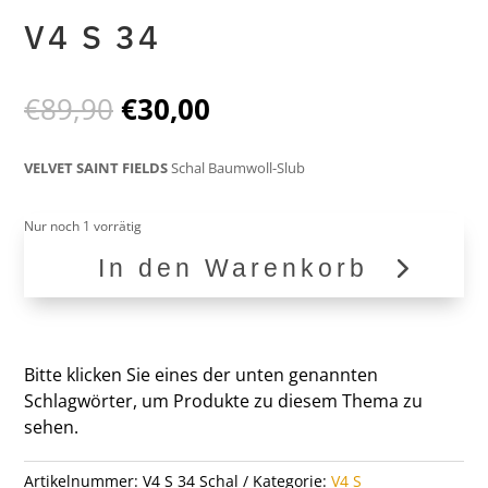
V4 S 34
Ursprünglicher
Aktueller
€
89,90
€
30,00
Preis
Preis
war:
ist:
VELVET SAINT FIELDS
Schal Baumwoll-Slub
€89,90
€30,00.
Nur noch 1 vorrätig
In den Warenkorb
V4
S
34
Menge
Bitte klicken Sie eines der unten genannten
Schlagwörter, um Produkte zu diesem Thema zu
sehen.
Artikelnummer:
V4 S 34 Schal
Kategorie:
V4 S