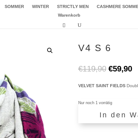
SOMMER
WINTER
STRICTLY MEN
CASHMERE SOMM
Warenkorb
V4 S 6
Ursprüng
A
€
119,90
€
59,90
Preis
P
war:
is
VELVET SAINT FIELDS
Doubl
€119,90
€
Nur noch 1 vorrätig
In den W
V4
S
6