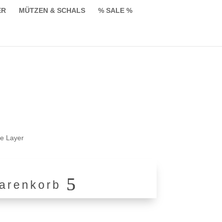
ER
MÜTZEN & SCHALS
% SALE %
licher
ktueller
reis
t:
e Layer
59,90.
arenkorb