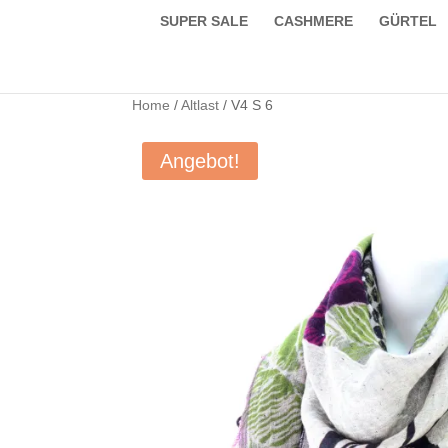
SUPER SALE
CASHMERE
GÜRTEL
Home
/
Altlast
/ V4 S 6
Angebot!