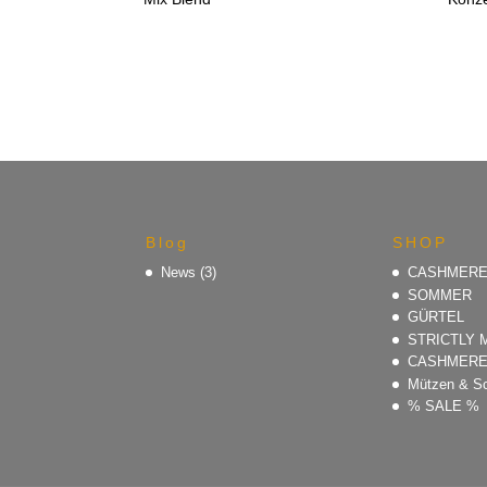
€69,90
€25,00.
Blog
SHOP
News
(3)
CASHMER
SOMMER
GÜRTEL
STRICTLY 
CASHMER
Mützen & S
% SALE %