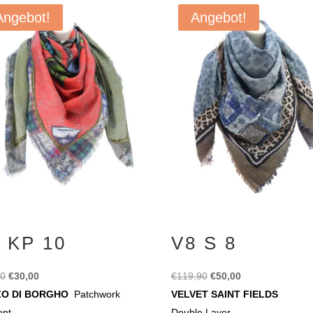
Angebot!
Angebot!
 KP 10
V8 S 8
Ursprünglicher
Aktueller
Ursprünglicher
Aktueller
90
€
30,00
€
119,90
€
50,00
Preis
Preis
Preis
Preis
ZO DI BORGHO
Patchwork
VELVET SAINT FIELDS
war:
ist:
war:
ist:
ept
Double Layer