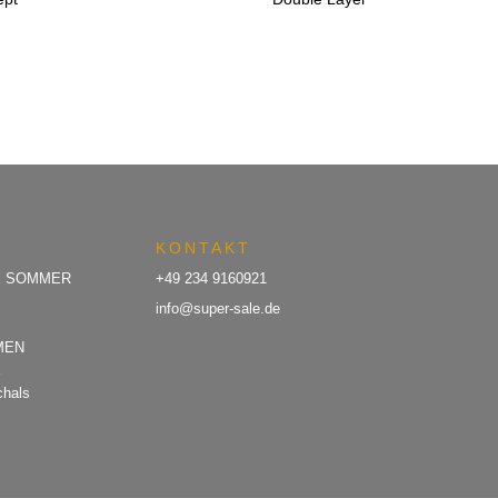
€89,90
€30,00.
€119,90
€50,00.
KONTAKT
E SOMMER
+49 234 9160921
info@super-sale.de
MEN
E
chals