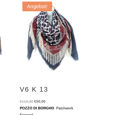
Angebot!
V6 K 13
Ursprünglicher
Aktueller
€
119,90
€
50,00
Preis
Preis
POZZO DI BORGHO
Patchwork
war:
ist:
Konzept