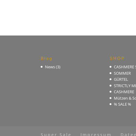
Blog
SHOP
News
(3)
CASHMERE
SOMMER
GÜRTEL
STRICTLY M
CASHMERE
Mützen & Sc
% SALE %
Super Sale
Impressum
Date