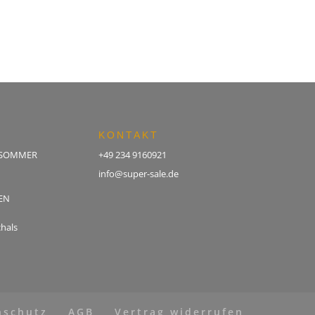
KONTAKT
 SOMMER
+49 234 9160921
info@super-sale.de
EN
hals
nschutz
AGB
Vertrag widerrufen