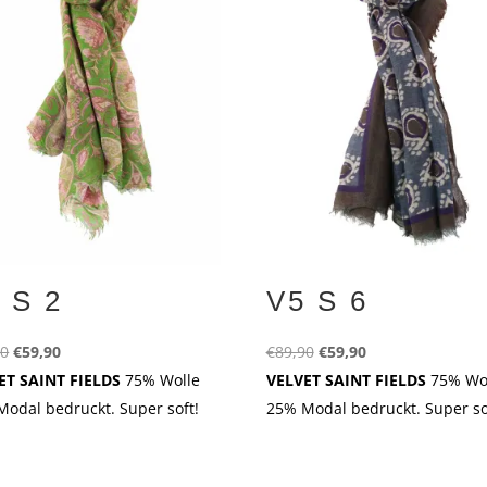
 S 2
V5 S 6
Ursprünglicher
Aktueller
Ursprünglicher
Aktueller
90
€
59,90
€
89,90
€
59,90
Preis
Preis
Preis
Preis
ET SAINT FIELDS
75% Wolle
VELVET SAINT FIELDS
75% Wo
war:
ist:
war:
ist:
odal bedruckt. Super soft!
25% Modal bedruckt. Super so
€89,90
€59,90.
€89,90
€59,90.