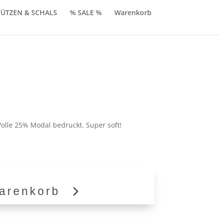
ÜTZEN & SCHALS
% SALE %
Warenkorb
licher
ktueller
reis
t:
lle 25% Modal bedruckt. Super soft!
59,90.
arenkorb