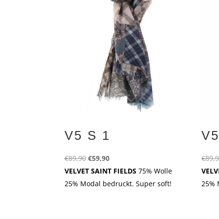
V5 S 1
V5
Ursprünglicher
Aktueller
€
89,90
€
59,90
€
89,
Preis
Preis
VELVET SAINT FIELDS
75% Wolle
VELV
war:
ist:
25% Modal bedruckt. Super soft!
25% M
€89,90
€59,90.