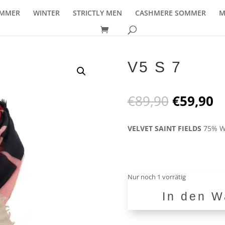
MMER
WINTER
STRICTLY MEN
CASHMERE SOMMER
M
V5 S 7
Ursprüng
A
€
89,90
€
59,90
Preis
P
war:
is
VELVET SAINT FIELDS
75% Wo
€89,90
€
Nur noch 1 vorrätig
In den W
V5
S