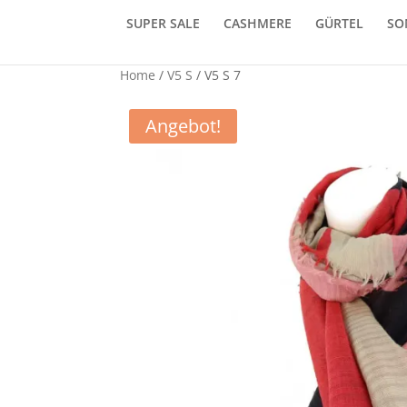
SUPER SALE
CASHMERE
GÜRTEL
SO
Home
/
V5 S
/ V5 S 7
Angebot!