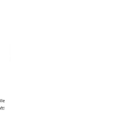
lle
ft!