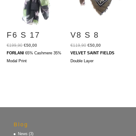
F6 S 17
V8 S 8
Ursprünglicher
Aktueller
Ursprünglicher
Aktueller
€
199,90
€
50,00
€
119,90
€
50,00
Preis
Preis
Preis
Preis
FORLANI
65% Cashmere 35%
VELVET SAINT FIELDS
war:
ist:
war:
ist:
Modal Print
Double Layer
€199,90
€50,00.
€119,90
€50,00.
Blog
News
(3)