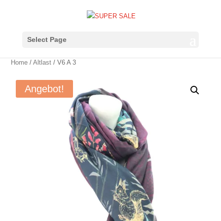
Select Page
Home
/
Altlast
/ V6 A 3
Angebot!