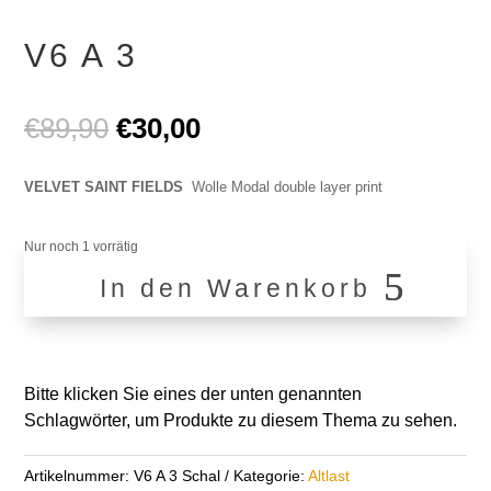
V6 A 3
Ursprünglicher
Aktueller
€
89,90
€
30,00
Preis
Preis
war:
ist:
VELVET SAINT FIELDS
Wolle Modal double layer print
€89,90
€30,00.
Nur noch 1 vorrätig
In den Warenkorb
V6
A
3
Menge
Bitte klicken Sie eines der unten genannten
Schlagwörter, um Produkte zu diesem Thema zu sehen.
Artikelnummer:
V6 A 3 Schal
Kategorie:
Altlast