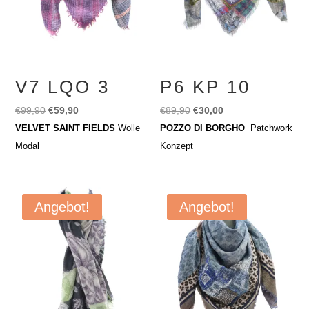
V7 LQO 3
P6 KP 10
Ursprünglicher
Aktueller
Ursprünglicher
Aktueller
€
99,90
€
59,90
€
89,90
€
30,00
Preis
Preis
Preis
Preis
VELVET SAINT FIELDS
Wolle
POZZO DI BORGHO
Patchwork
war:
ist:
war:
ist:
Modal
Konzept
€99,90
€59,90.
€89,90
€30,00.
Angebot!
Angebot!