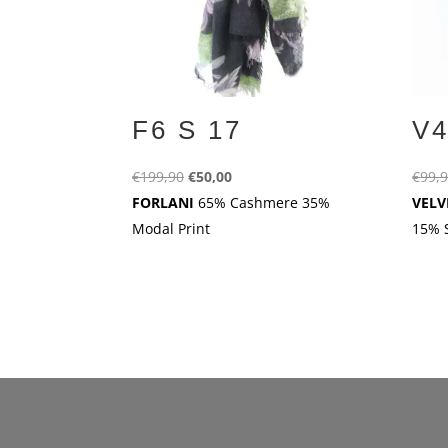
F6 S 17
V4
Ursprünglicher
Aktueller
€
199,90
€
50,00
€
99,
Preis
Preis
FORLANI
65% Cashmere 35%
VELV
war:
ist:
Modal Print
15% S
€199,90
€50,00.