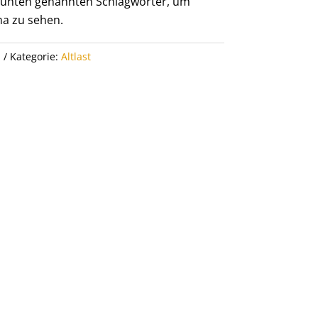
er unten genannten Schlagwörter, um
a zu sehen.
h
Kategorie:
Altlast