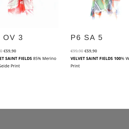
 OV 3
P6 SA 5
Ursprünglicher
Aktueller
Ursprünglicher
Aktueller
90
€
59,90
€
99,90
€
59,90
Preis
Preis
Preis
Preis
ET SAINT FIELDS
85% Merino
VELVET SAINT FIELDS 100
% W
war:
ist:
war:
ist:
eide Print
Print
€99,90
€59,90.
€99,90
€59,90.