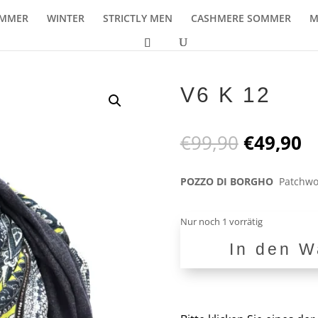
MMER
WINTER
STRICTLY MEN
CASHMERE SOMMER
M
V6 K 12
Ursprüng
A
€
99,90
€
49,90
Preis
P
war:
is
POZZO DI BORGHO
Patchwo
€99,90
€
Nur noch 1 vorrätig
In den W
V6
K
12
Menge