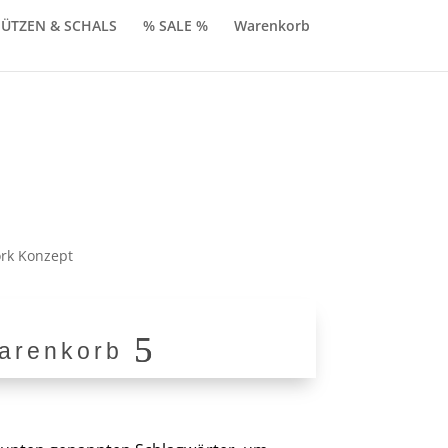
ÜTZEN & SCHALS
% SALE %
Warenkorb
licher
ktueller
reis
t:
rk Konzept
49,90.
arenkorb