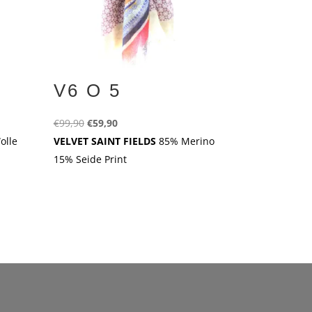
V6 O 5
Ursprünglicher
Aktueller
€
99,90
€
59,90
Preis
Preis
olle
VELVET SAINT FIELDS
85% Merino
war:
ist:
15% Seide Print
€99,90
€59,90.