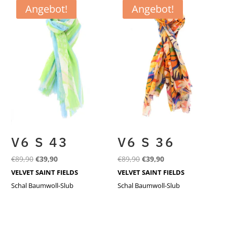
Angebot!
Angebot!
V6 S 43
V6 S 36
Ursprünglicher
Aktueller
Ursprünglicher
Aktueller
€
89,90
€
39,90
€
89,90
€
39,90
Preis
Preis
Preis
Preis
VELVET SAINT FIELDS
VELVET SAINT FIELDS
war:
ist:
war:
ist:
Schal Baumwoll-Slub
Schal Baumwoll-Slub
€89,90
€39,90.
€89,90
€39,90.