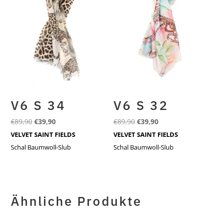
V6 S 34
V6 S 32
Ursprünglicher
Aktueller
Ursprünglicher
Aktueller
€
89,90
€
39,90
€
89,90
€
39,90
Preis
Preis
Preis
Preis
VELVET SAINT FIELDS
VELVET SAINT FIELDS
war:
ist:
war:
ist:
Schal Baumwoll-Slub
Schal Baumwoll-Slub
€89,90
€39,90.
€89,90
€39,90.
Ähnliche Produkte