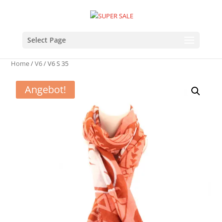
Select Page
Home
/
V6
/ V6 S 35
Angebot!