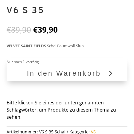
V6 S 35
Ursprünglicher
Aktueller
€
89,90
€
39,90
Preis
Preis
war:
ist:
VELVET SAINT FIELDS
Schal Baumwoll-Slub
€89,90
€39,90.
Nur noch 1 vorrätig
In den Warenkorb
V6
S
35
Menge
Bitte klicken Sie eines der unten genannten
Schlagwörter, um Produkte zu diesem Thema zu
sehen.
Artikelnummer:
V6 S 35 Schal
Kategorie:
V6