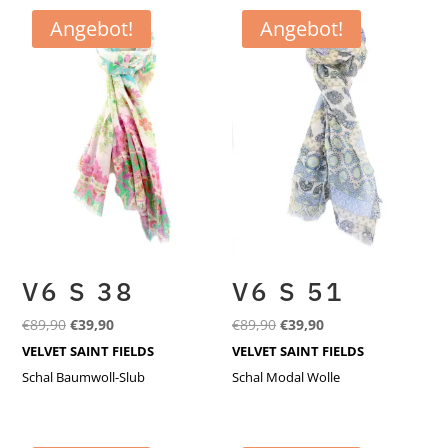
Angebot!
Angebot!
V6 S 38
V6 S 51
Ursprünglicher
Aktueller
Ursprünglicher
Aktueller
€
89,90
€
39,90
€
89,90
€
39,90
Preis
Preis
Preis
Preis
VELVET SAINT FIELDS
VELVET SAINT FIELDS
war:
ist:
war:
ist:
Schal Baumwoll-Slub
Schal Modal Wolle
€89,90
€39,90.
€89,90
€39,90.