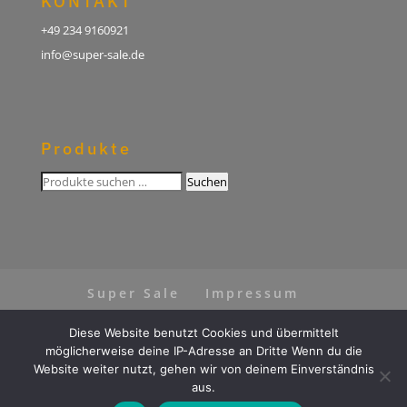
KONTAKT
+49 234 9160921
info@super-sale.de
Produkte
Suchen
Suchen
nach:
Super Sale
Impressum
Datenschutz
AGB
Diese Website benutzt Cookies und übermittelt
Vertrag widerrufen
möglicherweise deine IP-Adresse an Dritte Wenn du die
Website weiter nutzt, gehen wir von deinem Einverständnis
aus.