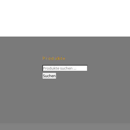
€199,90
€50,00.
Produkte
Suchen
nach:
Suchen