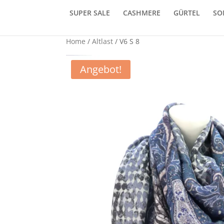
SUPER SALE
CASHMERE
GÜRTEL
SO
Home
/
Altlast
/ V6 S 8
Angebot!