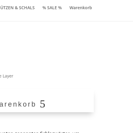
ÜTZEN & SCHALS
% SALE %
Warenkorb
licher
ktueller
reis
t:
 Layer
49,90.
arenkorb