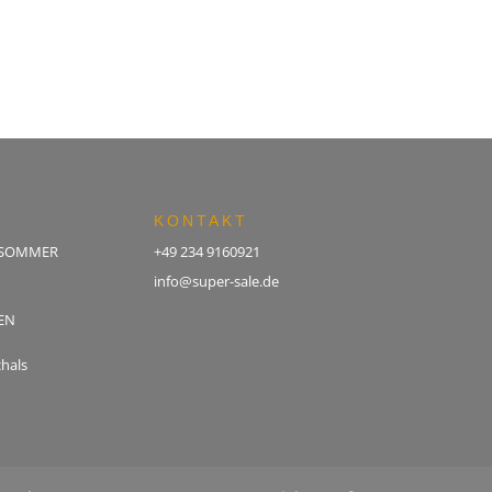
€99,90
€59,90.
€99,90
€59,90.
KONTAKT
 SOMMER
+49 234 9160921
info@super-sale.de
EN
hals