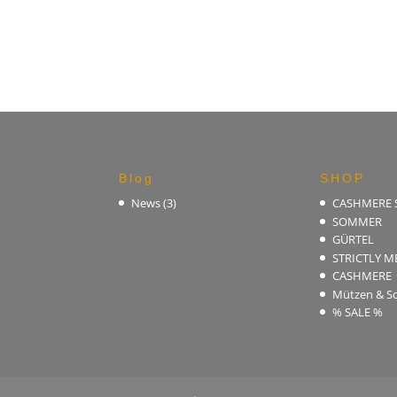
€89,90
€30,00.
Blog
SHOP
News
(3)
CASHMERE
SOMMER
GÜRTEL
STRICTLY M
CASHMERE
Mützen & Sc
% SALE %