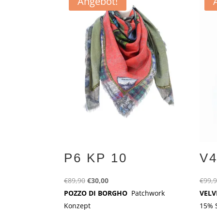
Angebot!
P6 KP 10
V4
Ursprünglicher
Aktueller
€
89,90
€
30,00
€
99,
Preis
Preis
POZZO DI BORGHO
Patchwork
VELV
war:
ist:
Konzept
15% S