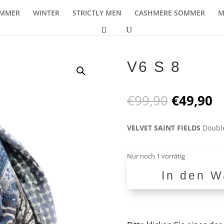
MMER
WINTER
STRICTLY MEN
CASHMERE SOMMER
M
V6 S 8
Ursprüng
A
€
99,90
€
49,90
Preis
P
war:
is
VELVET SAINT FIELDS
Double
€99,90
€
Nur noch 1 vorrätig
In den W
V6
S
8
Menge