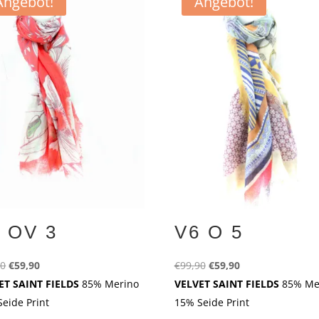
Angebot!
Angebot!
 OV 3
V6 O 5
Ursprünglicher
Aktueller
Ursprünglicher
Aktueller
90
€
59,90
€
99,90
€
59,90
Preis
Preis
Preis
Preis
ET SAINT FIELDS
85% Merino
VELVET SAINT FIELDS
85% Me
war:
ist:
war:
ist:
eide Print
15% Seide Print