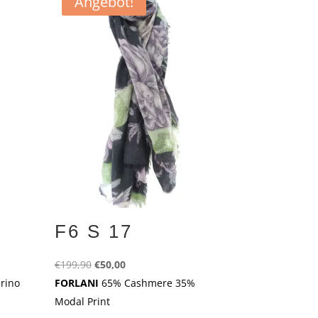
Angebot!
F6 S 17
Ursprünglicher
Aktueller
€
199,90
€
50,00
Preis
Preis
rino
FORLANI
65% Cashmere 35%
war:
ist:
Modal Print