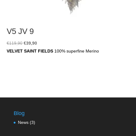
V5 JV 9
Ursprünglicher
Aktueller
€
119,90
€
39,90
Preis
Preis
VELVET SAINT FIELDS
100% superfine Merino
war:
ist:
€119,90
€39,90.
Blog
News
(3)