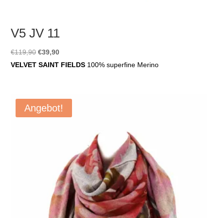
V5 JV 11
Ursprünglicher
Aktueller
€
119,90
€
39,90
Preis
Preis
VELVET SAINT FIELDS
100% superfine Merino
war:
ist:
€119,90
€39,90.
Angebot!