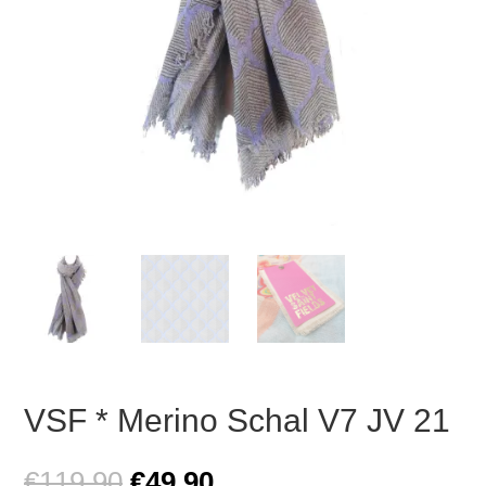
VSF * Merino Schal V7 JV 21
Ursprünglicher
Aktueller
€
119,90
€
49,90