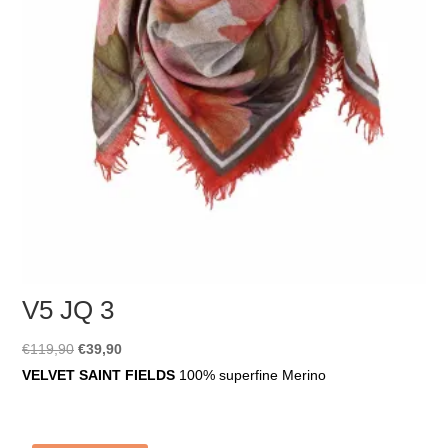
V5 JQ 3
Ursprünglicher
Aktueller
€
119,90
€
39,90
Preis
Preis
VELVET SAINT FIELDS
100% superfine Merino
war:
ist:
€119,90
€39,90.