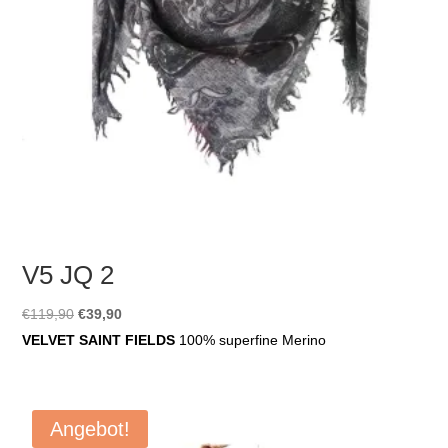
V5 JQ 2
Ursprünglicher
Aktueller
€
119,90
€
39,90
Preis
Preis
VELVET SAINT FIELDS
100% superfine Merino
war:
ist:
€119,90
€39,90.
Angebot!