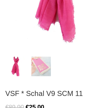
VSF * Schal V9 SCM 11
Ursprünglicher
Aktueller
€
89,90
€
25,00