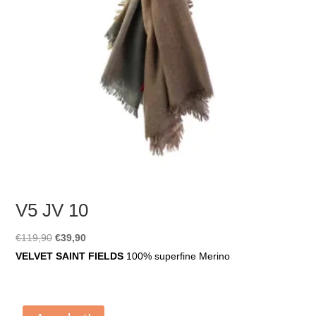
V5 JV 10
Ursprünglicher
Aktueller
€
119,90
€
39,90
Preis
Preis
VELVET SAINT FIELDS
100% superfine Merino
war:
ist:
€119,90
€39,90.