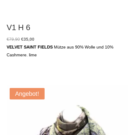
V1 H 6
Ursprünglicher
Aktueller
€
79,90
€
35,00
Preis
Preis
VELVET SAINT FIELDS
Mütze aus 90% Wolle und 10%
war:
ist:
Cashmere. lime
€79,90
€35,00.
Angebot!