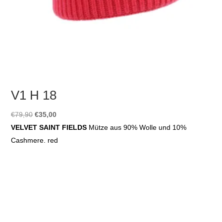
V1 H 18
Ursprünglicher
Aktueller
€
79,90
€
35,00
Preis
Preis
VELVET SAINT FIELDS
Mütze aus 90% Wolle und 10%
war:
ist:
Cashmere. red
€79,90
€35,00.