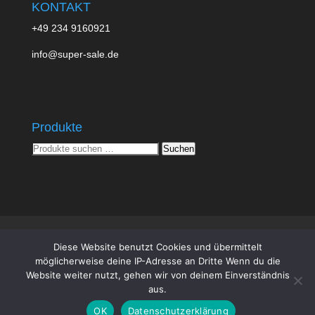
KONTAKT
+49 234 9160921
info@super-sale.de
Produkte
Suchen
Suchen
nach:
Super Sale
Impressum
Datenschutz
Diese Website benutzt Cookies und übermittelt
AGB
Vertrag widerrufen
möglicherweise deine IP-Adresse an Dritte Wenn du die
Website weiter nutzt, gehen wir von deinem Einverständnis
aus.
OK
Datenschutzerklärung