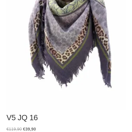
V5 JQ 16
Ursprünglicher
Aktueller
€
119,90
€
39,90