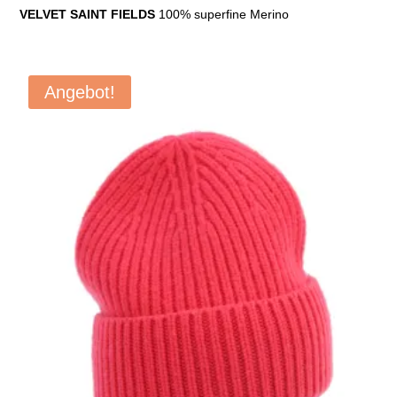
Preis
Preis
VELVET SAINT FIELDS
100% superfine Merino
war:
ist:
€119,90
€39,90.
Angebot!