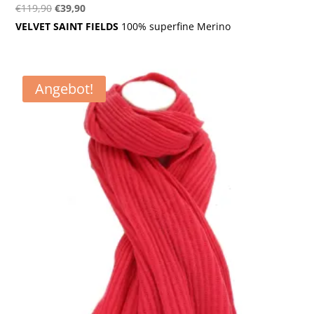
Ursprünglicher
Aktueller
€
119,90
€
39,90
Preis
Preis
VELVET SAINT FIELDS
100% superfine Merino
war:
ist:
€119,90
€39,90.
Angebot!