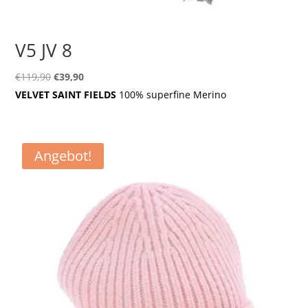
V5 JV 8
Ursprünglicher
Aktueller
€
119,90
€
39,90
Preis
Preis
VELVET SAINT FIELDS
100% superfine Merino
war:
ist:
€119,90
€39,90.
Angebot!