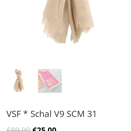
VSF * Schal V9 SCM 31
Ursprünglicher
Aktueller
€
89,90
€
25,00