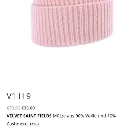
V1 H 9
Ursprünglicher
Aktueller
€
79,90
€
35,00
Preis
Preis
VELVET SAINT FIELDS
Mütze aus 90% Wolle und 10%
war:
ist:
Cashmere. rosa
€79,90
€35,00.