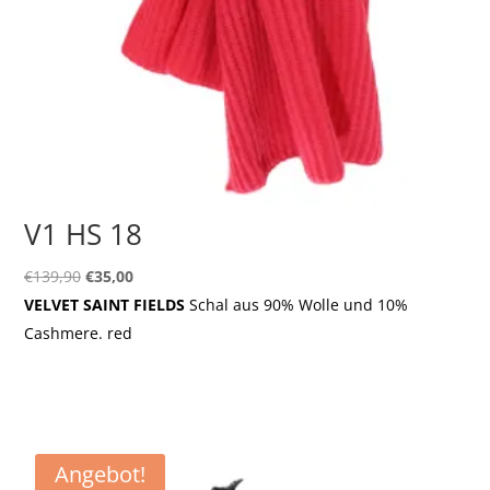
V1 HS 18
Ursprünglicher
Aktueller
€
139,90
€
35,00
Preis
Preis
VELVET SAINT FIELDS
Schal aus 90% Wolle und 10%
war:
ist:
Cashmere. red
€139,90
€35,00.
Angebot!