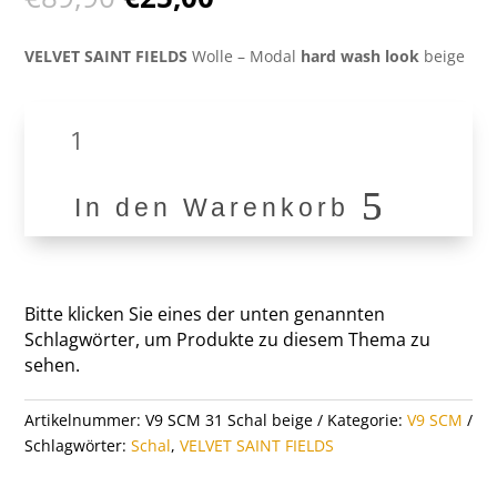
Preis
Preis
war:
ist:
VELVET SAINT FIELDS
Wolle – Modal
hard wash look
beige
€89,90
€25,00.
VSF
*
Schal
V9
In den Warenkorb
SCM
31
Menge
Bitte klicken Sie eines der unten genannten
Schlagwörter, um Produkte zu diesem Thema zu
sehen.
Artikelnummer:
V9 SCM 31 Schal beige
Kategorie:
V9 SCM
Schlagwörter:
Schal
,
VELVET SAINT FIELDS