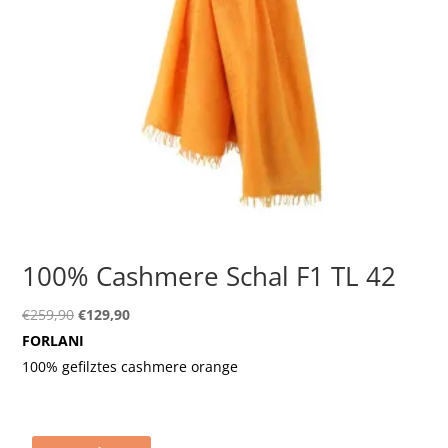
100% Cashmere Schal F1 TL 42
Ursprünglicher
Aktueller
€
259,90
€
129,90
Preis
Preis
FORLANI
war:
ist:
100% gefilztes cashmere orange
€259,90
€129,90.