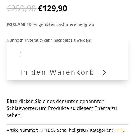
Ursprünglicher
Aktueller
€
259,90
€
129,90
Preis
Preis
war:
ist:
FORLANI
100% gefilztes cashmere hellgrau
€259,90
€129,90.
Nur noch 1 vorrätig (kann nachbestellt werden)
100%
Cashmere
Schal
F1
In den Warenkorb
TL
50
Menge
Bitte klicken Sie eines der unten genannten
Schlagwörter, um Produkte zu diesem Thema zu
sehen.
Artikelnummer:
F1 TL 50 Schal hellgrau
Kategorien:
F1 TL
,