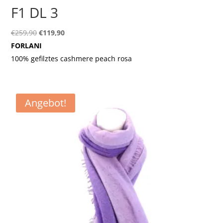
F1 DL 3
Ursprünglicher
Aktueller
€
259,90
€
119,90
Preis
Preis
FORLANI
war:
ist:
100% gefilztes cashmere peach rosa
€259,90
€119,90.
Angebot!