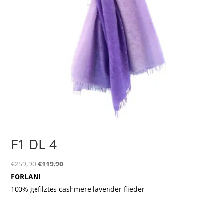
F1 DL 4
Ursprünglicher
Aktueller
€
259,90
€
119,90
Preis
Preis
FORLANI
war:
ist:
100% gefilztes cashmere lavender flieder
€259,90
€119,90.