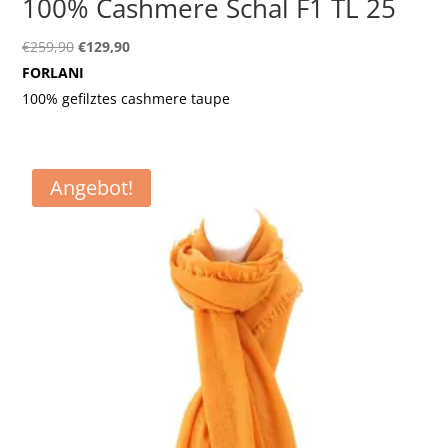
100% Cashmere Schal F1 TL 25
Ursprünglicher
Aktueller
€
259,90
€
129,90
Preis
Preis
FORLANI
war:
ist:
100% gefilztes cashmere taupe
€259,90
€129,90.
Angebot!