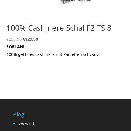
100% Cashmere Schal F2 TS 8
Ursprünglicher
Aktueller
€
259,90
€
129,90
Preis
Preis
FORLANI
war:
ist:
100% gefilztes cashmere mit Pailletten schwarz
€259,90
€129,90.
Blog
News
(3)