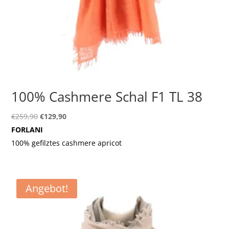
100% Cashmere Schal F1 TL 38
Ursprünglicher
Aktueller
€
259,90
€
129,90
Preis
Preis
FORLANI
war:
ist:
100% gefilztes cashmere apricot
€259,90
€129,90.
Angebot!