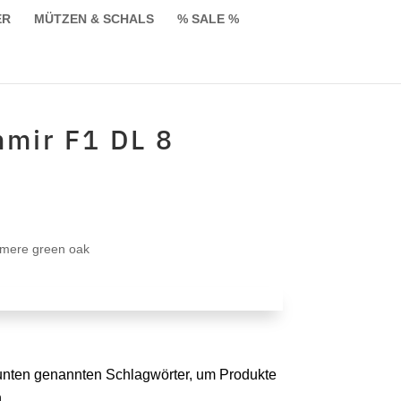
ER
MÜTZEN & SCHALS
% SALE %
mir F1 DL 8
licher
Aktueller
Preis
ist:
hmere green oak
€129,90.
r unten genannten Schlagwörter, um Produkte
.