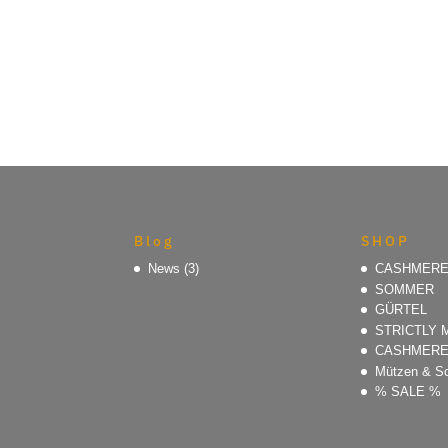
€259,90
€129,90.
Blog
SHOP
News
(3)
CASHMER
SOMMER
GÜRTEL
STRICTLY 
CASHMER
Mützen & S
% SALE %