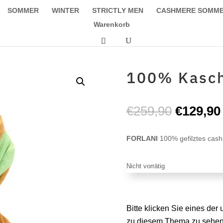
SOMMER
WINTER
STRICTLY MEN
CASHMERE SOMM
Warenkorb
100% Kasch
Ursprüng
€
259,90
€
129,90
Preis
war:
FORLANI
100% gefilztes cas
€259,90
Nicht vorrätig
Bitte klicken Sie eines de
zu diesem Thema zu sehen