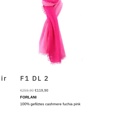
ir
F1 DL 2
Ursprünglicher
Aktueller
€
259,90
€
119,90
Preis
Preis
FORLANI
war:
ist:
100% gefilztes cashmere fuchia pink
€259,90
€119,90.