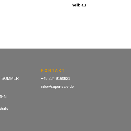
€259,90
€129,90.
€259,90
€129,90.
hellblau
KONTAKT
E SOMMER
+49 234 9160921
info@super-sale.de
MEN
E
chals