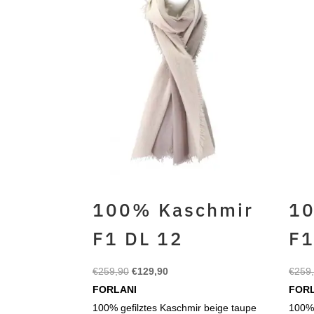
100% Kaschmir
10
F1 DL 12
F1
Ursprünglicher
Aktueller
€
259,90
€
129,90
€
259
Preis
Preis
FORLANI
FOR
war:
ist:
100% gefilztes Kaschmir beige taupe
100% 