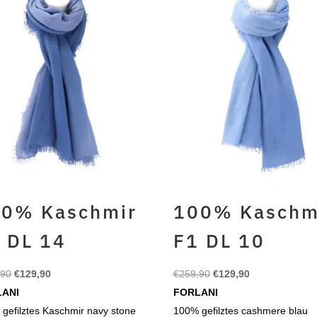
0% Kaschmir
100% Kaschm
 DL 14
F1 DL 10
Ursprünglicher
Aktueller
Ursprünglicher
Aktueller
,90
€
129,90
€
259,90
€
129,90
Preis
Preis
Preis
Preis
LANI
FORLANI
war:
ist:
war:
ist:
gefilztes Kaschmir navy stone
100% gefilztes cashmere blau