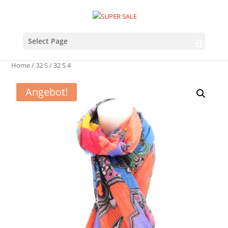
Select Page
Home
/
32 S
/ 32 S 4
Angebot!