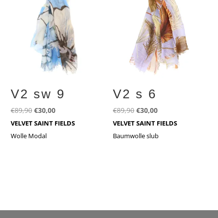
V2 sw 9
V2 s 6
Ursprünglicher
Aktueller
Ursprünglicher
Aktueller
€
89,90
€
30,00
€
89,90
€
30,00
Preis
Preis
Preis
Preis
VELVET SAINT FIELDS
VELVET SAINT FIELDS
war:
ist:
war:
ist:
Wolle Modal
Baumwolle slub
€89,90
€30,00.
€89,90
€30,00.