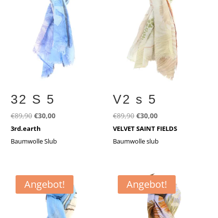
32 S 5
V2 s 5
Ursprünglicher
Aktueller
Ursprünglicher
Aktueller
€
89,90
€
30,00
€
89,90
€
30,00
Preis
Preis
Preis
Preis
3rd.earth
VELVET SAINT FIELDS
war:
ist:
war:
ist:
Baumwolle Slub
Baumwolle slub
€89,90
€30,00.
€89,90
€30,00.
Angebot!
Angebot!