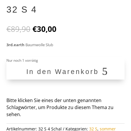
32 S 4
Ursprünglicher
Aktueller
€
89,90
€
30,00
Preis
Preis
war:
ist:
3rd.earth
Baumwolle Slub
€89,90
€30,00.
Nur noch 1 vorrätig
In den Warenkorb
32
S
4
Menge
Bitte klicken Sie eines der unten genannten
Schlagwörter, um Produkte zu diesem Thema zu
sehen.
Artikelnummer:
32 S 4 Schal
Kategorien:
32 S
,
sommer