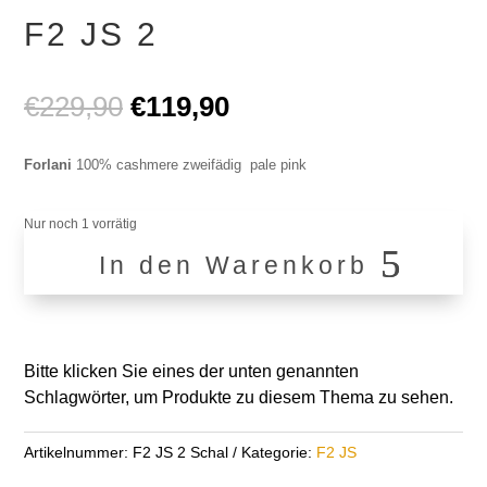
F2 JS 2
Ursprünglicher
Aktueller
€
229,90
€
119,90
Preis
Preis
war:
ist:
Forlani
100% cashmere zweifädig pale pink
€229,90
€119,90.
Nur noch 1 vorrätig
In den Warenkorb
F2
JS
2
Menge
Bitte klicken Sie eines der unten genannten
Schlagwörter, um Produkte zu diesem Thema zu sehen.
Artikelnummer:
F2 JS 2 Schal
Kategorie:
F2 JS