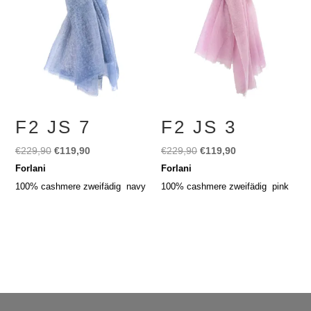
F2 JS 7
F2 JS 3
Ursprünglicher
Aktueller
Ursprünglicher
Aktueller
€
229,90
€
119,90
€
229,90
€
119,90
Preis
Preis
Preis
Preis
Forlani
Forlani
war:
ist:
war:
ist:
100% cashmere zweifädig navy
100% cashmere zweifädig pink
€229,90
€119,90.
€229,90
€119,90.