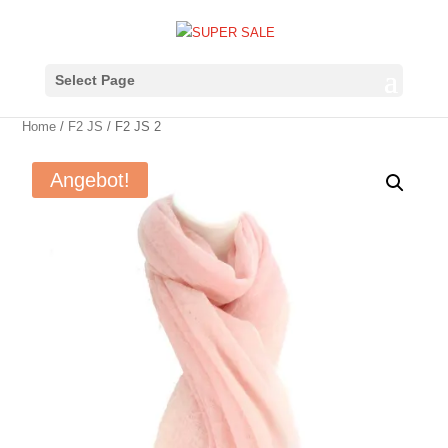
Select Page
Home
/
F2 JS
/ F2 JS 2
Angebot!