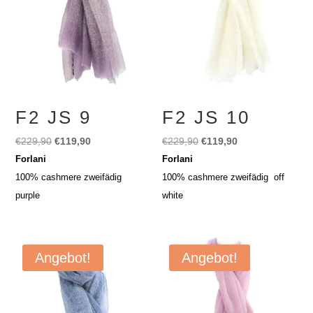
F2 JS 9
F2 JS 10
Ursprünglicher
Aktueller
Ursprünglicher
Aktueller
€
229,90
€
119,90
€
229,90
€
119,90
Preis
Preis
Preis
Preis
Forlani
Forlani
war:
ist:
war:
ist:
100% cashmere zweifädig
100% cashmere zweifädig off
€229,90
€119,90.
€229,90
€119,90.
purple
white
Angebot!
Angebot!