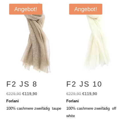
Angebot!
Angebot!
F2 JS 8
F2 JS 10
Ursprünglicher
Aktueller
Ursprünglicher
Aktueller
€
229,90
€
119,90
€
229,90
€
119,90
Preis
Preis
Preis
Preis
Forlani
Forlani
war:
ist:
war:
ist:
100% cashmere zweifädig taupe
100% cashmere zweifädig off
€229,90
€119,90.
€229,90
€119,90.
white