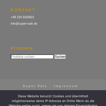
KONTAKT
+49 234 9160921
info@super-sale.de
Produkte
Suchen
Suchen
nach:
Super Sale
Impressum
Datenschutz
AGB
Diese Website benutzt Cookies und übermittelt
Vertrag widerrufen
möglicherweise deine IP-Adresse an Dritte Wenn du die
Website weiter nutzt, gehen wir von deinem Einverständnis