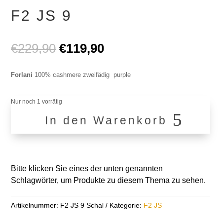
F2 JS 9
Ursprünglicher
Aktueller
€
229,90
€
119,90
Preis
Preis
war:
ist:
Forlani
100% cashmere zweifädig purple
€229,90
€119,90.
Nur noch 1 vorrätig
In den Warenkorb
F2
JS
9
Menge
Bitte klicken Sie eines der unten genannten
Schlagwörter, um Produkte zu diesem Thema zu sehen.
Artikelnummer:
F2 JS 9 Schal
Kategorie:
F2 JS