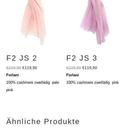
F2 JS 2
F2 JS 3
Ursprünglicher
Aktueller
Ursprünglicher
Aktueller
€
229,90
€
119,90
€
229,90
€
119,90
Preis
Preis
Preis
Preis
Forlani
Forlani
war:
ist:
war:
ist:
100% cashmere zweifädig pale
100% cashmere zweifädig pink
€229,90
€119,90.
€229,90
€119,90.
pink
Ähnliche Produkte