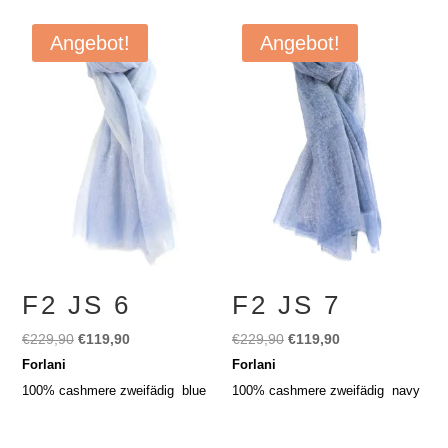
Angebot!
Angebot!
F2 JS 6
F2 JS 7
Ursprünglicher
Aktueller
Ursprünglicher
Aktueller
€
229,90
€
119,90
€
229,90
€
119,90
Preis
Preis
Preis
Preis
Forlani
Forlani
war:
ist:
war:
ist:
100% cashmere zweifädig blue
100% cashmere zweifädig navy
€229,90
€119,90.
€229,90
€119,90.