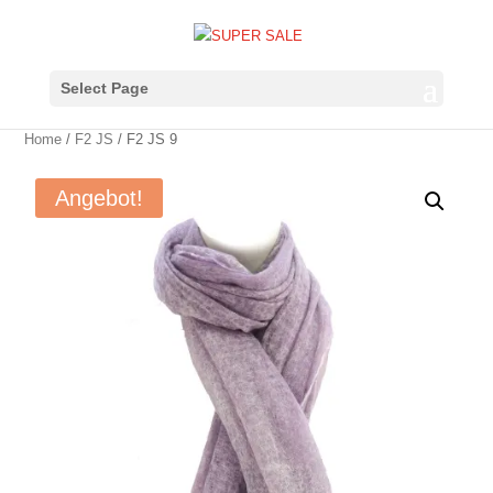
Select Page
Home
/
F2 JS
/ F2 JS 9
Angebot!