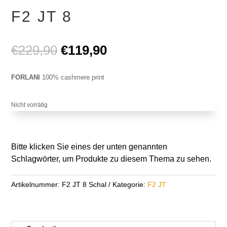
F2 JT 8
Ursprünglicher
Aktueller
€
229,90
€
119,90
Preis
Preis
war:
ist:
FORLANI
100% cashmere print
€229,90
€119,90.
Nicht vorrätig
Bitte klicken Sie eines der unten genannten
Schlagwörter, um Produkte zu diesem Thema zu sehen.
Artikelnummer:
F2 JT 8 Schal
Kategorie:
F2 JT