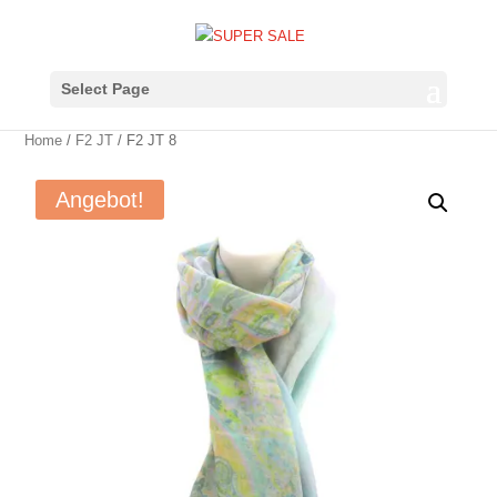
Select Page
Home
/
F2 JT
/ F2 JT 8
Angebot!